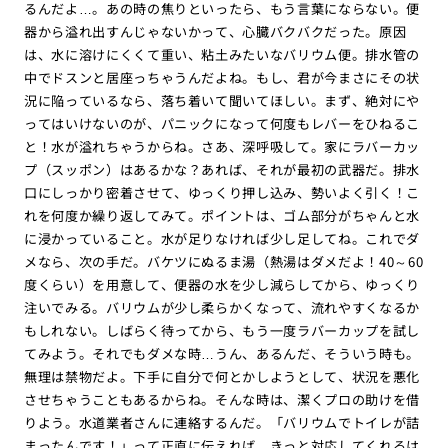
るんだよ…。あの時の焦りといったら、もう言葉にならない。便
器から溢れ出すんじゃないかって、心臓バクバクだった。原因
は、水に溶けにくくて重い、粘土みたいなバリウム便。排水管の
中でドスンと居座っちゃうんだよね。もし、君が今まさにその状
況に陥っているなら、落ち着いて聞いてほしい。まず、絶対にや
ってはいけないのが、パニックになって何度もレバーをひねるこ
と！水が溢れちゃうからね。さあ、深呼吸して。家にラバーカッ
プ（スッポン）はあるかな？あれば、それが最初の武器だ。排水
口にしっかり密着させて、ゆっくり押し込み、勢いよく引く！こ
れを何度か繰り返してみて。ポイントは、ゴム部分がちゃんと水
に浸かっていること。水が足りなければ少し足してね。これでダ
メなら、次の手だ。バケツにぬるま湯（熱湯はダメだよ！40～60
度くらい）を用意して、便器の水を少し減らしてから、ゆっくり
注いでみる。バリウムが少し柔らかくなって、流れやすくなるか
もしれない。しばらく待ってから、もう一度ラバーカップを試し
てみよう。それでもダメな時…うん、あるんだ、そういう時も。
無理は禁物だよ。下手に自分で何とかしようとして、状況を悪化
させちゃうこともあるからね。そんな時は、潔くプロの助けを借
りよう。水道業者さんに連絡するんだ。「バリウムでトイレが詰
まったんです！」って正直に伝えれば、きっと対応してくれるは