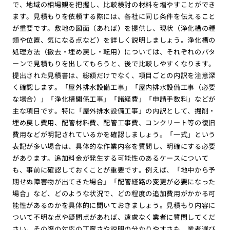
で、地域の相場観を把握し、比較検討の材料を増やすことができ
ます。見積もりを依頼する際には、各社に同じ条件を伝えること
が重要です。敷地の図面（あれば）を提供し、現状（浄化槽の種
類や位置、気になる点など）を詳しく説明しましょう。浄化槽の
処理方法（撤去・埋め戻し・転用）については、それぞれのパタ
ーンで見積もりを出してもらうと、後で比較しやすくなります。
提出された見積書は、総額だけでなく、項目ごとの内訳を注意深
く確認します。「屋外排水設備工事」「屋内排水設備工事（必要
な場合）」「浄化槽関係工事」「諸経費」「申請手数料」などが
主な項目です。特に「屋外排水設備工事」の内訳として、掘削・
埋め戻し費用、配管材料費、配管工事費、コンクリート等の復旧
費用などが明記されているかを確認しましょう。「一式」という
表記が多い場合は、具体的な作業内容を質問し、明確にする必要
があります。追加料金が発生する可能性のあるケースについて
も、事前に確認しておくことが重要です。例えば、「地中から予
期せぬ障害物が出てきた場合」「配管経路の変更が必要になった
場合」など、どのような状況で、どの程度の追加費用がかかる可
能性があるのかを具体的に聞いておきましょう。見積もり内容に
ついて不明な点や疑問点があれば、遠慮なく業者に質問してくだ
さい。その際の対応の丁寧さや説明の分かりやすさも、業者選び