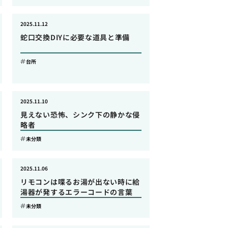
2025.11.12
蛇口交換DIYに必要な道具と準備
台所
2025.11.10
見えない恐怖、シンク下の静かな侵
略者
未分類
2025.11.06
リモコンは喋るお湯が出ない時に給
湯器が発するエラーコードの言葉
未分類