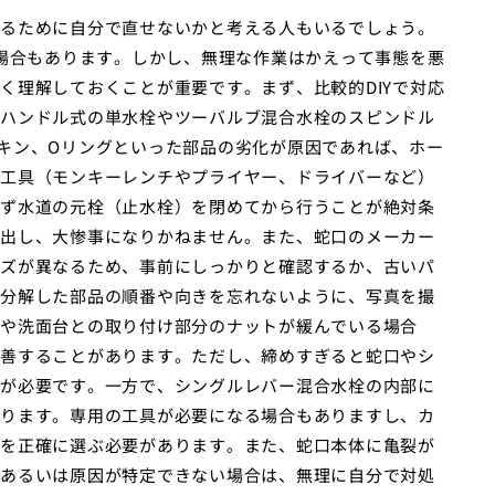
るために自分で直せないかと考える人もいるでしょう。
な場合もあります。しかし、無理な作業はかえって事態を悪
く理解しておくことが重要です。まず、比較的DIYで対応
ハンドル式の単水栓やツーバルブ混合水栓のスピンドル
キン、Oリングといった部品の劣化が原因であれば、ホー
工具（モンキーレンチやプライヤー、ドライバーなど）
ず水道の元栓（止水栓）を閉めてから行うことが絶対条
出し、大惨事になりかねません。また、蛇口のメーカー
ズが異なるため、事前にしっかりと確認するか、古いパ
分解した部品の順番や向きを忘れないように、写真を撮
や洗面台との取り付け部分のナットが緩んでいる場合
善することがあります。ただし、締めすぎると蛇口やシ
が必要です。一方で、シングルレバー混合水栓の内部に
ります。専用の工具が必要になる場合もありますし、カ
を正確に選ぶ必要があります。また、蛇口本体に亀裂が
あるいは原因が特定できない場合は、無理に自分で対処