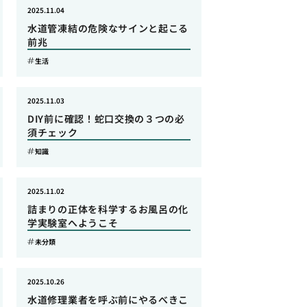
2025.11.04
水道管凍結の危険なサインと起こる
前兆
生活
2025.11.03
DIY前に確認！蛇口交換の３つの必
須チェック
知識
2025.11.02
詰まりの正体を科学するお風呂の化
学実験室へようこそ
未分類
2025.10.26
水道修理業者を呼ぶ前にやるべきこ