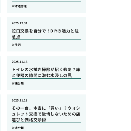
水道修理
2025.12.31
蛇口交換を自分で！DIYの魅力と注
意点
生活
2025.11.16
トイレの水拭き掃除が招く悲劇？床
と便器の隙間に潜む水浸しの罠
未分類
2025.11.13
その一台、本当に「買い」？ウォシ
ュレット交換で後悔しないための店
選びと価格交渉術
未分類