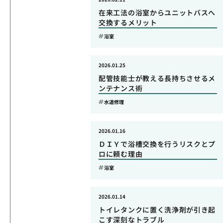
在来工法の浴室からユニットバスへ
交換するメリット
浴室
2026.01.25
配管技能士が教える長持ちさせるメ
ンテナンス術
水道修理
2026.01.16
ＤＩＹで浴槽交換を行うリスクとプ
ロに頼む理由
浴室
2026.01.14
トイレタンクに置く洗浄剤が引き起
こす深刻なトラブル