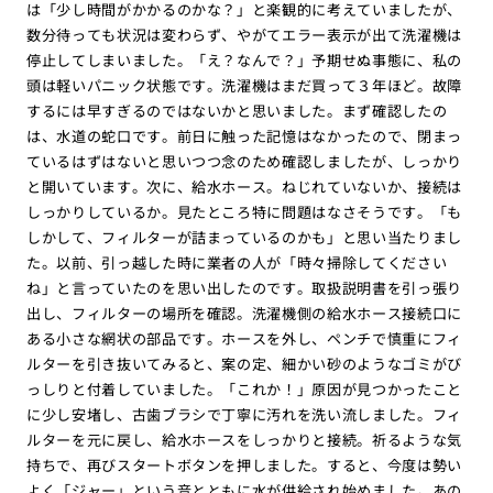
は「少し時間がかかるのかな？」と楽観的に考えていましたが、
数分待っても状況は変わらず、やがてエラー表示が出て洗濯機は
停止してしまいました。「え？なんで？」予期せぬ事態に、私の
頭は軽いパニック状態です。洗濯機はまだ買って３年ほど。故障
するには早すぎるのではないかと思いました。まず確認したの
は、水道の蛇口です。前日に触った記憶はなかったので、閉まっ
ているはずはないと思いつつ念のため確認しましたが、しっかり
と開いています。次に、給水ホース。ねじれていないか、接続は
しっかりしているか。見たところ特に問題はなさそうです。「も
しかして、フィルターが詰まっているのかも」と思い当たりまし
た。以前、引っ越した時に業者の人が「時々掃除してください
ね」と言っていたのを思い出したのです。取扱説明書を引っ張り
出し、フィルターの場所を確認。洗濯機側の給水ホース接続口に
ある小さな網状の部品です。ホースを外し、ペンチで慎重にフィ
ルターを引き抜いてみると、案の定、細かい砂のようなゴミがび
っしりと付着していました。「これか！」原因が見つかったこと
に少し安堵し、古歯ブラシで丁寧に汚れを洗い流しました。フィ
ルターを元に戻し、給水ホースをしっかりと接続。祈るような気
持ちで、再びスタートボタンを押しました。すると、今度は勢い
よく「ジャー」という音とともに水が供給され始めました。あの