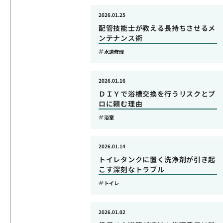
2026.01.25
配管技能士が教える長持ちさせるメ
ンテナンス術
水道修理
2026.01.16
ＤＩＹで浴槽交換を行うリスクとプ
ロに頼む理由
浴室
2026.01.14
トイレタンクに置く洗浄剤が引き起
こす深刻なトラブル
トイレ
2026.01.02