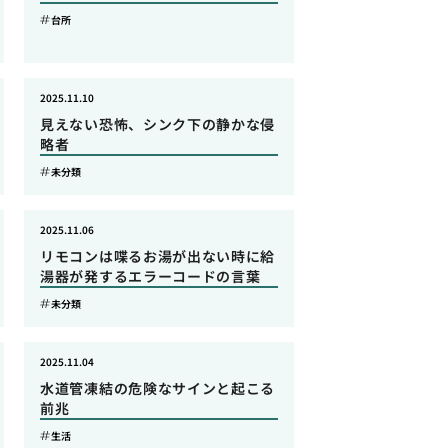
台所
2025.11.10
見えない恐怖、シンク下の静かな侵
略者
未分類
2025.11.06
リモコンは喋るお湯が出ない時に給
湯器が発するエラーコードの言葉
未分類
2025.11.04
水道管凍結の危険なサインと起こる
前兆
生活