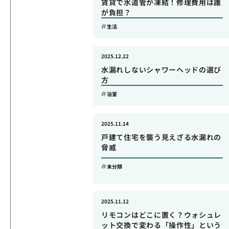
賃貸で水道管が凍結！修理費用は誰
が負担？
生活
2025.12.22
水漏れしないシャワーヘッドの選び
方
浴室
2025.11.14
戸建て住宅を襲う見えざる水漏れの
脅威
未分類
2025.11.12
リモコンはどこに置く？ウォシュレ
ット交換で変わる「操作性」という