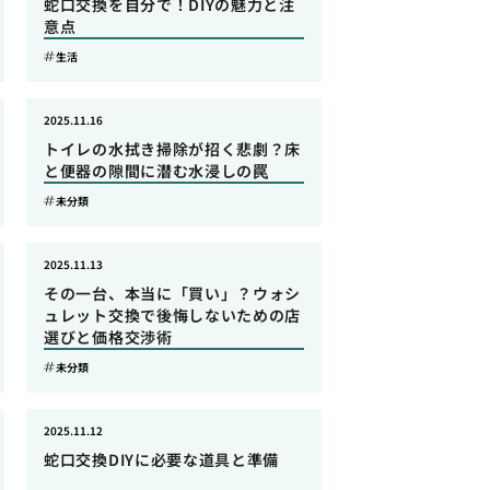
蛇口交換を自分で！DIYの魅力と注
意点
生活
2025.11.16
トイレの水拭き掃除が招く悲劇？床
と便器の隙間に潜む水浸しの罠
未分類
2025.11.13
その一台、本当に「買い」？ウォシ
ュレット交換で後悔しないための店
選びと価格交渉術
未分類
2025.11.12
蛇口交換DIYに必要な道具と準備