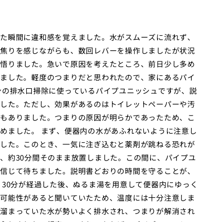
た瞬間に違和感を覚えました。水がスムーズに流れず、
焦りを感じながらも、数回レバーを操作しましたが状況
悟りました。急いで原因を考えたところ、前日少し多め
ました。軽度のつまりだと思われたので、家にあるパイ
ンの排水口掃除に使っているパイプユニッシュですが、説
した。ただし、効果があるのはトイレットペーパーや汚
もありました。つまりの原因が明らかであったため、こ
めました。 まず、便器内の水があふれないように注意し
した。このとき、一気に注ぎ込むと薬剤が跳ねる恐れが
、約30分間そのまま放置しました。この間に、パイプユ
信じて待ちました。説明書どおりの時間を守ることが、
 30分が経過した後、ぬるま湯を用意して便器内にゆっく
可能性があると聞いていたため、温度には十分注意しま
溜まっていた水が勢いよく排水され、つまりが解消され