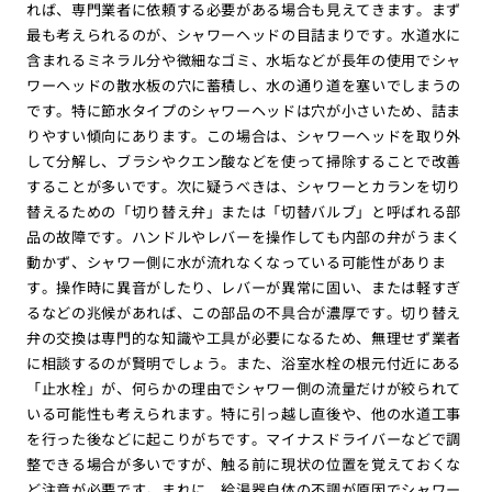
れば、専門業者に依頼する必要がある場合も見えてきます。まず
最も考えられるのが、シャワーヘッドの目詰まりです。水道水に
含まれるミネラル分や微細なゴミ、水垢などが長年の使用でシャ
ワーヘッドの散水板の穴に蓄積し、水の通り道を塞いでしまうの
です。特に節水タイプのシャワーヘッドは穴が小さいため、詰ま
りやすい傾向にあります。この場合は、シャワーヘッドを取り外
して分解し、ブラシやクエン酸などを使って掃除することで改善
することが多いです。次に疑うべきは、シャワーとカランを切り
替えるための「切り替え弁」または「切替バルブ」と呼ばれる部
品の故障です。ハンドルやレバーを操作しても内部の弁がうまく
動かず、シャワー側に水が流れなくなっている可能性がありま
す。操作時に異音がしたり、レバーが異常に固い、または軽すぎ
るなどの兆候があれば、この部品の不具合が濃厚です。切り替え
弁の交換は専門的な知識や工具が必要になるため、無理せず業者
に相談するのが賢明でしょう。また、浴室水栓の根元付近にある
「止水栓」が、何らかの理由でシャワー側の流量だけが絞られて
いる可能性も考えられます。特に引っ越し直後や、他の水道工事
を行った後などに起こりがちです。マイナスドライバーなどで調
整できる場合が多いですが、触る前に現状の位置を覚えておくな
ど注意が必要です。まれに、給湯器自体の不調が原因でシャワー