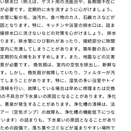
い排水口（例えば、ゲスト用の洗面台や、長期間不在に
が必要です。定期的に水を流すように心がけましょう。
水管に髪の毛、油汚れ、食べ物のカス、石鹸カスなどが
因となります。特に、キッチンや浴室の排水口は、詰ま
接排水口に流さないなどの対策を心がけましょう。 排水
ります。排水管にひび割れがあったり、接続部分に隙間
室内に充満してしまうことがあります。築年数の古い家
定期的な点検をおすすめします。また、地震などの災害
意が必要です。 換気扇は、室内の空気を排出し、新鮮な
す。しかし、換気扇が故障していたり、フィルターが汚
てしまうことがあります。特に、湿気の多い浴室やトイ
清掃を行い、故障している場合は早めに修理または交換
槽の不具合が下水臭いの原因となることがあります。浄化
、悪臭が発生することがあります。浄化槽の清掃は、法
アー（空気ポンプ）の故障も、浄化槽の機能低下につな
すいます）の詰まりも、下水臭いの原因となることがあり
ための設備で、落ち葉やゴミなどが溜まりやすい場所で