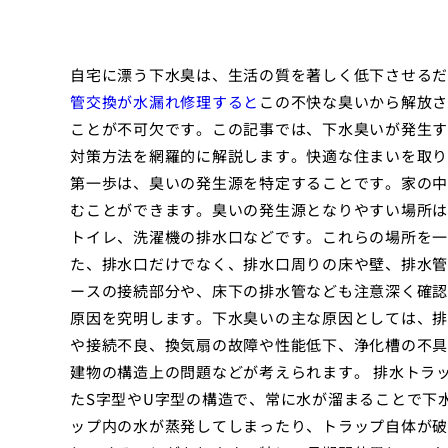
自宅に漂う下水臭は、生活の質を著しく低下させるだ
管交換が水漏れ修理すると
この不快な臭いから解放さ
ことが不可欠です。この記事では、下水臭いが発生す
対策方法を網羅的に解説します。快適な住まいを取り
第一歩は、臭いの発生源を特定することです。家の中
むことができます。臭いの発生源となりやすい場所は
トイレ、洗濯機の排水口などです。これらの場所を一
た、排水口だけでなく、排水口周りの床や壁、排水管
ースの接続部分や、床下の排水管なども注意深く確認
原因を究明します。下水臭いの主な原因としては、排
や接続不良、換気扇の故障や性能低下、浄化槽の不具
建物の構造上の問題などが考えられます。 排水トラ
たS字型やU字型の構造で、常に水が溜まることで下
ップ内の水が蒸発してしまったり、トラップ自体が破