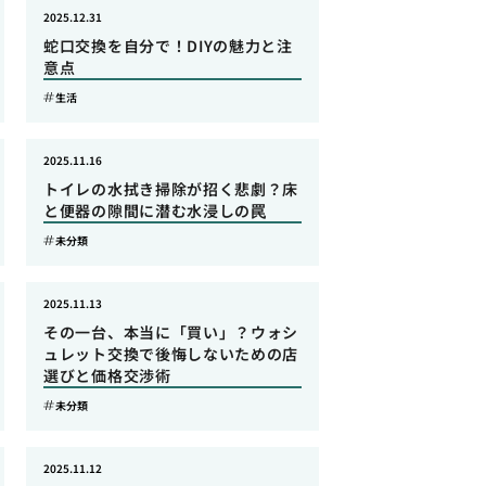
2025.12.31
蛇口交換を自分で！DIYの魅力と注
意点
生活
2025.11.16
トイレの水拭き掃除が招く悲劇？床
と便器の隙間に潜む水浸しの罠
未分類
2025.11.13
その一台、本当に「買い」？ウォシ
ュレット交換で後悔しないための店
選びと価格交渉術
未分類
2025.11.12