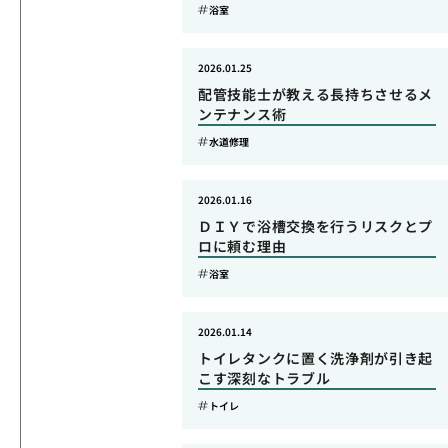
浴室
2026.01.25
配管技能士が教える長持ちさせるメ
ンテナンス術
水道修理
2026.01.16
ＤＩＹで浴槽交換を行うリスクとプ
ロに頼む理由
浴室
2026.01.14
トイレタンクに置く洗浄剤が引き起
こす深刻なトラブル
トイレ