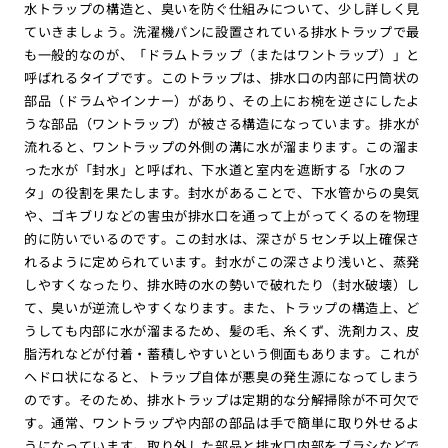
水トラップの構造と、臭いを防ぐ仕組みについて、少し詳しく見
ていきましょう。洗濯機パンに設置されている排水トラップで最
も一般的なのが、「ドラムトラップ（またはワントラップ）」と
呼ばれるタイプです。このトラップは、排水口の内部に円筒状の
部品（ドラムやインナー）があり、その上にお椀を逆さにしたよ
うな部品（ワントラップ）が被さる構造になっています。排水が
流れると、ワントラップの外側の溝に水が溜まります。この溜ま
った水が「封水」と呼ばれ、下水道と室内を遮断する「水のフ
タ」の役割を果たします。封水があることで、下水管からの臭気
や、ゴキブリなどの害虫が排水口を通って上がってくるのを物理
的に防いでいるのです。この封水は、深さが５センチ以上確保さ
れるように定められています。封水がこの深さより浅いと、蒸発
しやすくなったり、排水時の水の勢いで破れたり（封水破壊）し
て、臭いが逆流しやすくなります。また、トラップの構造上、ど
うしても内部に水が溜まるため、髪の毛、糸くず、洗剤カス、皮
脂汚れなどが付着・蓄積しやすいという側面もあります。これが
ヘドロ状になると、トラップ自体が悪臭の発生源になってしまう
のです。そのため、排水トラップは定期的な分解掃除が不可欠で
す。通常、ワントラップや内部の部品は手で簡単に取り外せるよ
うになっています。取り外した部品と排水口内部をブラシなどで