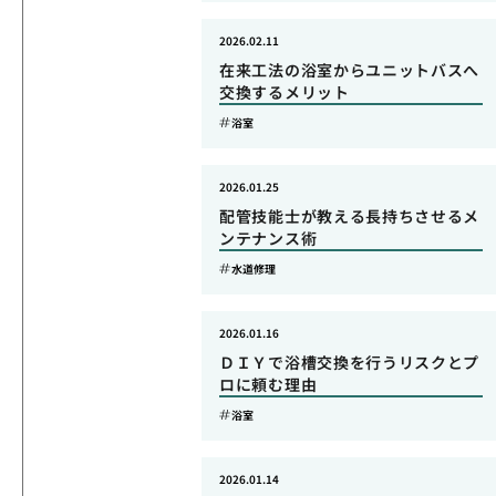
2026.02.11
在来工法の浴室からユニットバスへ
交換するメリット
浴室
2026.01.25
配管技能士が教える長持ちさせるメ
ンテナンス術
水道修理
2026.01.16
ＤＩＹで浴槽交換を行うリスクとプ
ロに頼む理由
浴室
2026.01.14