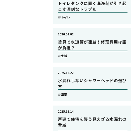
トイレタンクに置く洗浄剤が引き起
こす深刻なトラブル
トイレ
2026.01.02
賃貸で水道管が凍結！修理費用は誰
が負担？
生活
2025.12.22
水漏れしないシャワーヘッドの選び
方
浴室
2025.11.14
戸建て住宅を襲う見えざる水漏れの
脅威