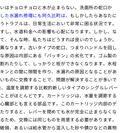
いはチョロチョロと水が止まらない。洗面所の蛇口か
した水漏れ修理にも阿久比町は
、もしかしたらあなたに
うトラブルは、日常生活において非常に困る状況です。
すし、水道料金への影響も心配になります。しかし、な
て、そんな時、私たちはどうすれば良いのでしょうか。
異なります。古いタイプの蛇口、つまりハンドルを回し
な原因は内部にある「パッキン」の劣化です。ゴム製の
割れたりして、しっかりと栓ができなくなります。水栓
キンとの間に隙間を作り、水漏れの原因となることがあ
いものに交換することで、問題が解決することが多いで
量、温度を調節する比較的新しいタイプのシングルレバー
ことがほとんどです。カートリッジは、水量を調節する
心臓部とも言える部品です。このカートリッジ内部のデ
たりすると、レバーを閉めても水が完全に止まらなくな
るため、交換には同じものを用意する必要があります。
破損、あるいは給水管から混入した砂や錆びなどの異物