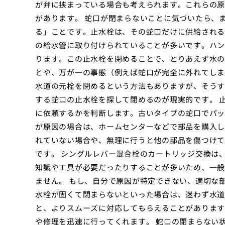
が弁に挟まっている場合も考えられます。これらの原
があります。 蛇口が閉まらないことに気づいたら、
る」ことです。止水栓は、その蛇口だけに供給される
の給水管に取り付けられていることが多いです。ハン
ります。この止水栓を閉めることで、とりあえず水の
とや、万が一の事態（例えば蛇口が完全に外れてしま
水道の元栓を閉めるという方法もありますが、そうす
する蛇口の止水栓を探して閉めるのが現実的です。 
に依頼するかを判断します。古いタイプの蛇口でパッ
が原因の場合は、ホームセンターなどで部品を購入し
れていない場合や、無理に行うと他の部品を傷つけて
です。 シングルレバー混合栓のカートリッジ交換は
知識や工具が必要だったりすることが多いため、一般
ません。 もし、自分で原因が特定できない、適切な
水栓が固くて閉まらないといった場合は、迷わず水道
と、よりスムーズに対応してもらえることがあります
や修理を迅速に行ってくれます。 蛇口の閉まらない