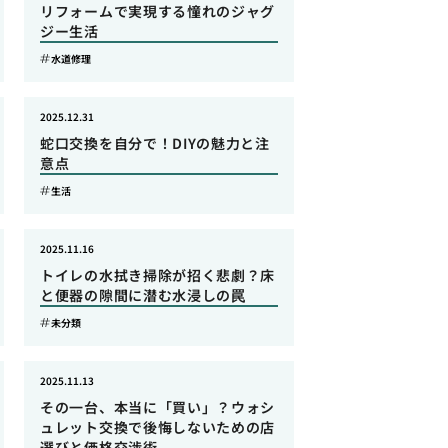
リフォームで実現する憧れのジャグ
ジー生活
水道修理
2025.12.31
蛇口交換を自分で！DIYの魅力と注
意点
生活
2025.11.16
トイレの水拭き掃除が招く悲劇？床
と便器の隙間に潜む水浸しの罠
未分類
2025.11.13
その一台、本当に「買い」？ウォシ
ュレット交換で後悔しないための店
選びと価格交渉術