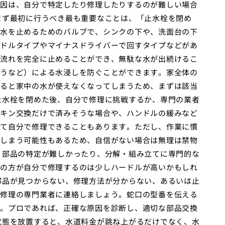
因は、自分で特定したり修理したりするのが難しい場合
まず最初に行うべき最も重要なことは、「止水栓を閉め
水を止めるためのバルブで、シンクの下や、洗面台の下
ドルタイプやマイナスドライバーで回すタイプなどがあ
流れを完全に止めることができ、無駄な水が出続けるこ
うなど）による水浸しを防ぐことができます。家全体の
ると家中の水が使えなくなってしまうため、まずは該当
止水栓を閉めた後、自分で修理に挑戦するか、専門の業者
キン交換だけで済みそうな場合や、ハンドルの緩みなど
て自分で修理できることもあります。ただし、作業に慣
しまう可能性もあるため、自信がない場合は無理は禁物
、部品の特定が難しかったり、分解・組み立てに専門的な
の方が自分で修理するのは少しハードルが高いかもしれ
部品が見つからない、修理方法が分からない、あるいは止
修理の専門業者に連絡しましょう。蛇口の型番を伝える
。プロであれば、正確な原因を診断し、適切な部品交換
状態を放置すると、水道料金が跳ね上がるだけでなく、水