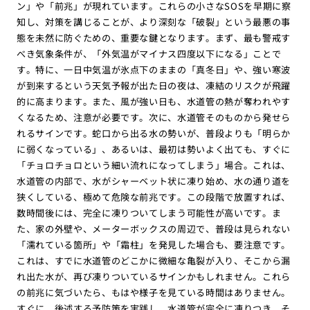
ン」や「前兆」が現れています。これらの小さなSOSを早期に察
知し、対策を講じることが、より深刻な「破裂」という最悪の事
態を未然に防ぐための、重要な鍵となります。まず、最も警戒す
べき気象条件が、「外気温がマイナス四度以下になる」ことで
す。特に、一日中気温が氷点下のままの「真冬日」や、強い寒波
が到来するという天気予報が出た日の夜は、凍結のリスクが飛躍
的に高まります。また、風が強い日も、水道管の熱が奪われやす
くなるため、注意が必要です。次に、水道管そのものから発せら
れるサインです。蛇口から出る水の勢いが、普段よりも「明らか
に弱くなっている」、あるいは、最初は勢いよく出ても、すぐに
「チョロチョロという細い流れになってしまう」場合。これは、
水道管の内部で、水がシャーベット状に凍り始め、水の通り道を
狭くしている、極めて危険な前兆です。この段階で放置すれば、
数時間後には、完全に凍りついてしまう可能性が高いです。ま
た、家の外壁や、メーターボックスの周辺で、普段は見られない
「濡れている箇所」や「霜柱」を発見した場合も、要注意です。
これは、すでに水道管のどこかに微細な亀裂が入り、そこから漏
れ出た水が、再び凍りついているサインかもしれません。これら
の前兆に気づいたら、もはや様子を見ている時間はありません。
すぐに、後述する予防策を実践し、水道管が完全に凍りつき、そ