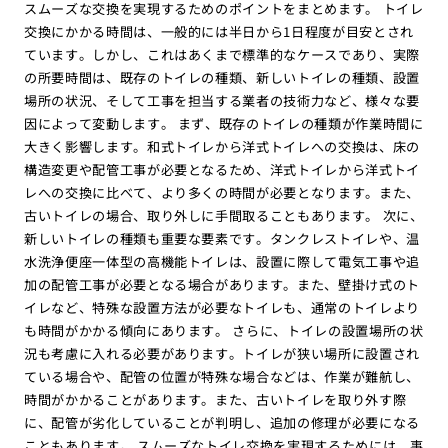
スムーズな交換を実現するためのポイントをまとめます。 トイレ
交換にかかる時間は、一般的には半日から1日程度が目安とされ
ています。しかし、これはあくまで標準的なケースであり、実際
の所要時間は、既存のトイレの種類、新しいトイレの種類、設置
場所の状況、そして工事を担当する業者の技術力など、様々な要
因によって変動します。 まず、既存のトイレの種類が作業時間に
大きく影響します。和式トイレから洋式トイレへの交換は、床の
構造変更や配管工事が必要となるため、洋式トイレから洋式トイ
レへの交換に比べて、より多くの時間が必要となります。また、
古いトイレの場合、取り外しに手間取ることもあります。 次に、
新しいトイレの種類も重要な要素です。タンクレストイレや、温
水洗浄便座一体型の高機能トイレは、設置に際して電気工事や追
加の配管工事が必要となる場合があります。また、壁掛け式のト
イレなど、特殊な設置方法が必要なトイレも、通常のトイレより
も時間がかかる傾向にあります。 さらに、トイレの設置場所の状
況も考慮に入れる必要があります。トイレが狭い場所に設置され
ている場合や、配管の位置が特殊な場合などは、作業が難航し、
時間がかかることがあります。また、古いトイレを取り外す際
に、配管が劣化していることが判明し、追加の修理が必要になる
こともあります。 スムーズなトイレ交換を実現するためには、事