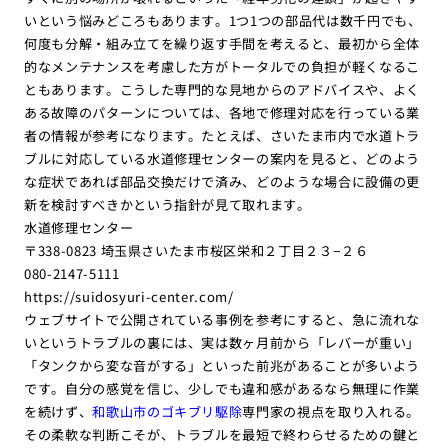
いという悩みどころもあります。1つ1つの部品代は数千円でも、
何度も分解・組み立てを繰り返す手間を考えると、最初から全体
的なメンテナンスを考慮した方がトータルでの負担が軽くなるこ
ともあります。こうした専門的な見地からのアドバイスや、よく
ある故障のパターンについては、各地で修理対応を行っている業
者の情報が参考になります。たとえば、さいたま市内で水道トラ
ブルに対応している水道修理センターの案内を見ると、どのよう
な症状であれば部品交換だけで済み、どのような場合に設備の更
新を検討すべきかという指針が見て取れます。
水道修理センター
〒338-0823 埼玉県さいたま市桜区栄和２丁目２３−２６
080-2147-5111
https://suidosyuri-center.com/
ウェブサイトで公開されている事例を参考にすると、急に流れな
いというトラブルの裏には、実は数ヶ月前から「レバーが重い」
「タンクから変な音がする」といった前兆があることが多いよう
です。自分の感覚を信じ、少しでも違和感があるなら無理に作業
を続けず、
和歌山市のゴキブリ駆除
専門家の視点を取り入れる。
その柔軟な判断こそが、トラブルを最短で終わらせるための鍵と