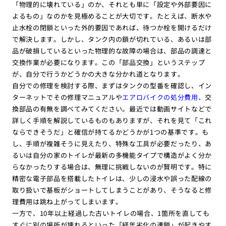
「物理的に壊れている」のか、それとも単に「設定や外部要因に
よるもの」なのかを見極めることが大切です。たとえば、断水や
止水栓の閉鎖といった外的要因であれば、待つか栓を開けるだけ
で解決します。しかし、タンク内の鎖が切れている、あるいは部
品が破損しているといった物理的な故障の場合は、部品の調達と
交換作業が必要になります。この「部品交換」というステップ
が、自分で行うかどうかの大きな分かれ道となります。
自分での修理を検討する際、まずはタンクの型番を確認し、イン
ターネットでその修理マニュアルや
エアロバイクの処分費用、
交
換部品の有無を調べてみてください。最近では動画サイトなどで
詳しく手順を解説しているものもありますが、それを見て「これ
ならできそうだ」と確信が持てるかどうかが1つの基準です。も
し、手順が複雑そうに見えたり、特殊な工具が必要だったり、あ
るいは自分の家のトイレが最新の多機能タイプで構造がよく分か
らなかったりする場合は、無理に挑戦しないのが賢明です。特に
精密な電子部品を搭載したトイレは、少しの浸水や誤った配線の
取り扱いで基板がショートしてしまうことがあり、そうなると修
理費用は跳ね上がってしまいます。
一方で、10年以上経過した古いトイレの場合、1箇所を直しても
すぐに別の場所が壊れるといった「経年劣化の連鎖」が起きやす