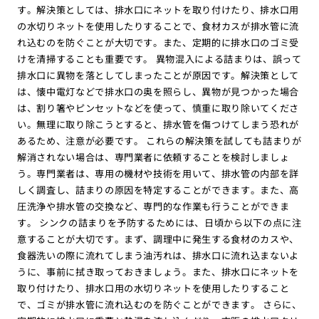
す。解決策としては、排水口にネットを取り付けたり、排水口用
の水切りネットを使用したりすることで、食材カスが排水管に流
れ込むのを防ぐことが大切です。また、定期的に排水口のゴミ受
けを清掃することも重要です。 異物混入による詰まりは、誤って
排水口に異物を落としてしまったことが原因です。解決策として
は、懐中電灯などで排水口の奥を照らし、異物が見つかった場合
は、割り箸やピンセットなどを使って、慎重に取り除いてくださ
い。無理に取り除こうとすると、排水管を傷つけてしまう恐れが
あるため、注意が必要です。 これらの解決策を試しても詰まりが
解消されない場合は、専門業者に依頼することを検討しましょ
う。専門業者は、専用の機材や技術を用いて、排水管の内部を詳
しく調査し、詰まりの原因を特定することができます。また、高
圧洗浄や排水管の交換など、専門的な作業も行うことができま
す。 シンクの詰まりを予防するためには、日頃から以下の点に注
意することが大切です。まず、調理中に発生する食材のカスや、
食器洗いの際に流れてしまう油汚れは、排水口に流れ込まないよ
うに、事前に拭き取っておきましょう。また、排水口にネットを
取り付けたり、排水口用の水切りネットを使用したりすること
で、ゴミが排水管に流れ込むのを防ぐことができます。 さらに、