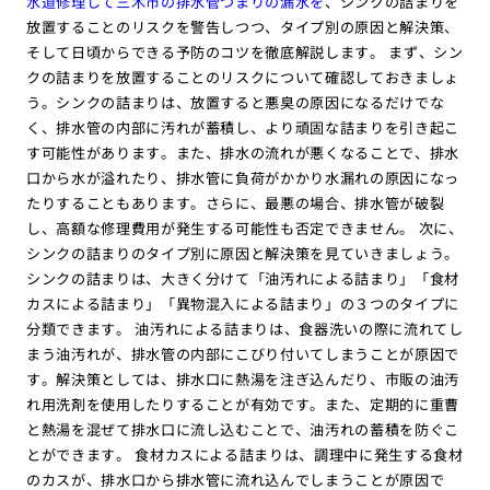
水道修理して三木市の排水管つまりの漏水を
、シンクの詰まりを
放置することのリスクを警告しつつ、タイプ別の原因と解決策、
そして日頃からできる予防のコツを徹底解説します。 まず、シン
クの詰まりを放置することのリスクについて確認しておきましょ
う。シンクの詰まりは、放置すると悪臭の原因になるだけでな
く、排水管の内部に汚れが蓄積し、より頑固な詰まりを引き起こ
す可能性があります。また、排水の流れが悪くなることで、排水
口から水が溢れたり、排水管に負荷がかかり水漏れの原因になっ
たりすることもあります。さらに、最悪の場合、排水管が破裂
し、高額な修理費用が発生する可能性も否定できません。 次に、
シンクの詰まりのタイプ別に原因と解決策を見ていきましょう。
シンクの詰まりは、大きく分けて「油汚れによる詰まり」「食材
カスによる詰まり」「異物混入による詰まり」の３つのタイプに
分類できます。 油汚れによる詰まりは、食器洗いの際に流れてし
まう油汚れが、排水管の内部にこびり付いてしまうことが原因で
す。解決策としては、排水口に熱湯を注ぎ込んだり、市販の油汚
れ用洗剤を使用したりすることが有効です。また、定期的に重曹
と熱湯を混ぜて排水口に流し込むことで、油汚れの蓄積を防ぐこ
とができます。 食材カスによる詰まりは、調理中に発生する食材
のカスが、排水口から排水管に流れ込んでしまうことが原因で