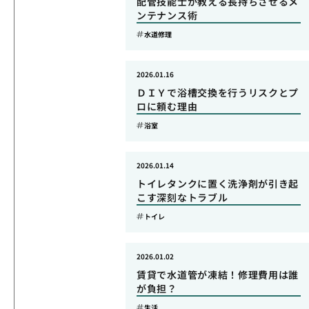
配管技能士が教える長持ちさせるメ
ンテナンス術
水道修理
2026.01.16
ＤＩＹで浴槽交換を行うリスクとプ
ロに頼む理由
浴室
2026.01.14
トイレタンクに置く洗浄剤が引き起
こす深刻なトラブル
トイレ
2026.01.02
賃貸で水道管が凍結！修理費用は誰
が負担？
生活