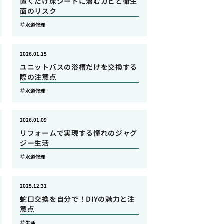
置くだけ床シートに潜むカビと衛生
面のリスク
水道修理
2026.01.15
ユニットバスの浴槽だけを交換する
際の注意点
水道修理
2026.01.09
リフォームで実現する憧れのジャグ
ジー生活
水道修理
2025.12.31
蛇口交換を自分で！DIYの魅力と注
意点
生活