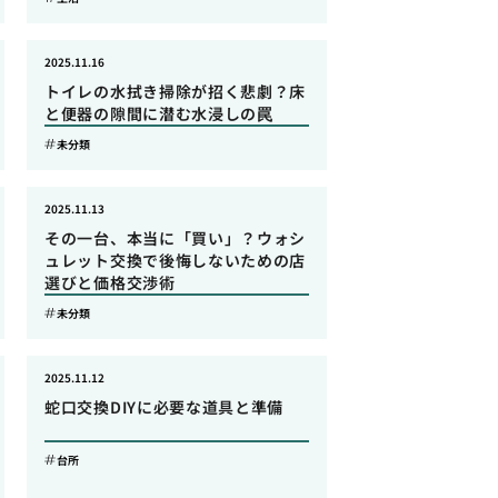
2025.11.16
トイレの水拭き掃除が招く悲劇？床
と便器の隙間に潜む水浸しの罠
未分類
2025.11.13
その一台、本当に「買い」？ウォシ
ュレット交換で後悔しないための店
選びと価格交渉術
未分類
2025.11.12
蛇口交換DIYに必要な道具と準備
台所