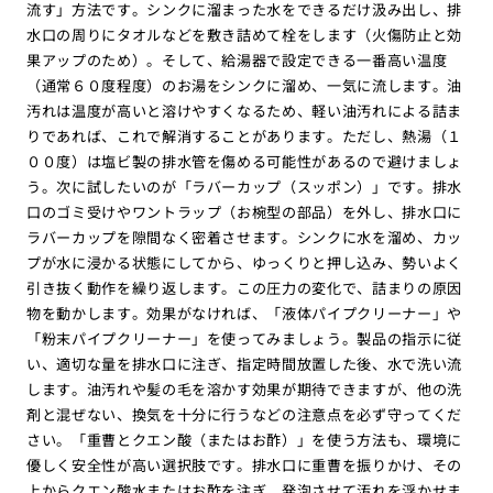
流す」方法です。シンクに溜まった水をできるだけ汲み出し、排
水口の周りにタオルなどを敷き詰めて栓をします（火傷防止と効
果アップのため）。そして、給湯器で設定できる一番高い温度
（通常６０度程度）のお湯をシンクに溜め、一気に流します。油
汚れは温度が高いと溶けやすくなるため、軽い油汚れによる詰ま
りであれば、これで解消することがあります。ただし、熱湯（１
００度）は塩ビ製の排水管を傷める可能性があるので避けましょ
う。次に試したいのが「ラバーカップ（スッポン）」です。排水
口のゴミ受けやワントラップ（お椀型の部品）を外し、排水口に
ラバーカップを隙間なく密着させます。シンクに水を溜め、カッ
プが水に浸かる状態にしてから、ゆっくりと押し込み、勢いよく
引き抜く動作を繰り返します。この圧力の変化で、詰まりの原因
物を動かします。効果がなければ、「液体パイプクリーナー」や
「粉末パイプクリーナー」を使ってみましょう。製品の指示に従
い、適切な量を排水口に注ぎ、指定時間放置した後、水で洗い流
します。油汚れや髪の毛を溶かす効果が期待できますが、他の洗
剤と混ぜない、換気を十分に行うなどの注意点を必ず守ってくだ
さい。「重曹とクエン酸（またはお酢）」を使う方法も、環境に
優しく安全性が高い選択肢です。排水口に重曹を振りかけ、その
上からクエン酸水またはお酢を注ぎ、発泡させて汚れを浮かせま