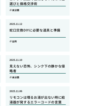
選びと価格交渉術
未分類
2025.11.12
蛇口交換DIYに必要な道具と準備
台所
2025.11.10
見えない恐怖、シンク下の静かな侵
略者
未分類
2025.11.06
リモコンは喋るお湯が出ない時に給
湯器が発するエラーコードの言葉