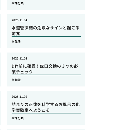
未分類
2025.11.04
水道管凍結の危険なサインと起こる
前兆
生活
2025.11.03
DIY前に確認！蛇口交換の３つの必
須チェック
知識
2025.11.02
詰まりの正体を科学するお風呂の化
学実験室へようこそ
未分類