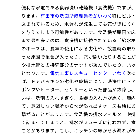
便利な家電である食器洗い乾燥機（食洗機）ですが、
ります。
有田市の洗面所修理業者がいわく
特にビルト
込まれているため、水漏れが発生しても気づきにくく
を与えてしまう可能性があります。食洗機が原因で床
まず最も多いのは、食洗機に接続されている「給水ホ
のホースは、長年の使用による劣化や、設置時の取り
った原因で亀裂が入ったり、穴が開いたりすることが
や排水管との接続部分のナットが緩んでいたり、パッ
となります。
電気工事レスキューセンターいわく
次に
ば、ドアパッキンの劣化や破損により、洗浄中にドア
ポンプやヒーター、センサーといった部品が故障し、
いは、洗剤の入れすぎや、食器の入れ方が悪く、庫内
て、意図しない場所から水が溢れ出すケースも稀にあ
繋がることがあります。食洗機の排水フィルターや排
で詰まってしまうと、排水がスムーズに行われず、食
ことがあります。もし、キッチンの床から水漏れがあ