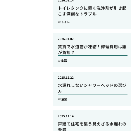
2026.01.14
トイレタンクに置く洗浄剤が引き起
こす深刻なトラブル
トイレ
2026.01.02
賃貸で水道管が凍結！修理費用は誰
が負担？
生活
2025.12.22
水漏れしないシャワーヘッドの選び
方
浴室
2025.11.14
戸建て住宅を襲う見えざる水漏れの
脅威