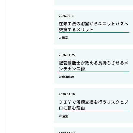
2026.02.11
在来工法の浴室からユニットバスへ
交換するメリット
浴室
2026.01.25
配管技能士が教える長持ちさせるメ
ンテナンス術
水道修理
2026.01.16
ＤＩＹで浴槽交換を行うリスクとプ
ロに頼む理由
浴室