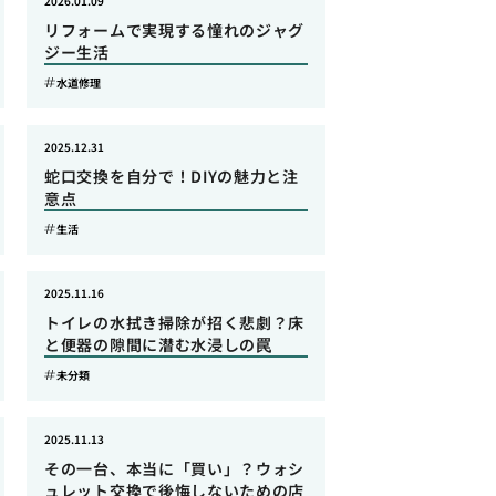
2026.01.09
リフォームで実現する憧れのジャグ
ジー生活
水道修理
2025.12.31
蛇口交換を自分で！DIYの魅力と注
意点
生活
2025.11.16
トイレの水拭き掃除が招く悲劇？床
と便器の隙間に潜む水浸しの罠
未分類
2025.11.13
その一台、本当に「買い」？ウォシ
ュレット交換で後悔しないための店