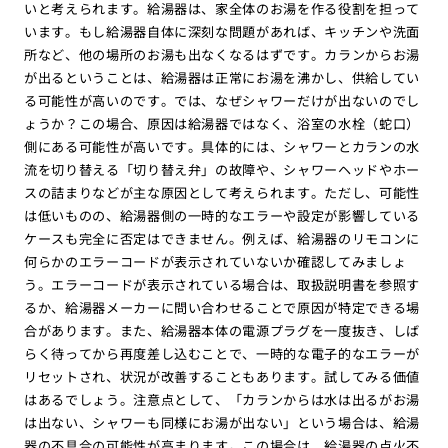
いと考えられます。給湯器は、家全体のお湯を作る役割を担って
います。もし給湯器自体に深刻な問題があれば、キッチンや洗面
所など、他の場所のお湯も出なくなるはずです。カランからお湯
が出るということは、給湯器は正常にお湯を沸かし、供給してい
る可能性が高いのです。では、なぜシャワーだけが出ないのでし
ょうか？この場合、原因は給湯器ではなく、浴室の水栓（蛇口）
側にある可能性が高いです。具体的には、シャワーとカランの水
流を切り替える「切り替え弁」の故障や、シャワーヘッドやホー
スの詰まりなどが主な原因として考えられます。ただし、可能性
は低いものの、給湯器側の一時的なエラーや設定が影響している
ケースも完全に否定はできません。例えば、給湯器のリモコンに
何らかのエラーコードが表示されていないか確認してみましょ
う。エラーコードが表示されている場合は、取扱説明書を参照す
るか、給湯器メーカーに問い合わせることで原因が特定できる場
合があります。また、給湯器本体の電源プラグを一度抜き、しば
らく待ってから再度差し込むことで、一時的な電子的なエラーが
リセットされ、状況が改善することもあります。試してみる価値
はあるでしょう。注意点として、「カランからは水は出るがお湯
は出ない、シャワーも同様にお湯が出ない」という場合は、給湯
器の不具合の可能性が高まります。この場合は、給湯器の点火不