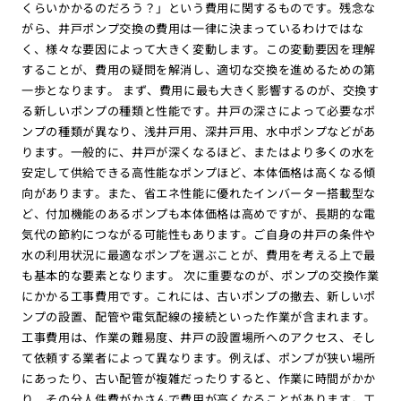
くらいかかるのだろう？」という費用に関するものです。残念な
がら、井戸ポンプ交換の費用は一律に決まっているわけではな
く、様々な要因によって大きく変動します。この変動要因を理解
することが、費用の疑問を解消し、適切な交換を進めるための第
一歩となります。 まず、費用に最も大きく影響するのが、交換す
る新しいポンプの種類と性能です。井戸の深さによって必要なポ
ンプの種類が異なり、浅井戸用、深井戸用、水中ポンプなどがあ
ります。一般的に、井戸が深くなるほど、またはより多くの水を
安定して供給できる高性能なポンプほど、本体価格は高くなる傾
向があります。また、省エネ性能に優れたインバーター搭載型な
ど、付加機能のあるポンプも本体価格は高めですが、長期的な電
気代の節約につながる可能性もあります。ご自身の井戸の条件や
水の利用状況に最適なポンプを選ぶことが、費用を考える上で最
も基本的な要素となります。 次に重要なのが、ポンプの交換作業
にかかる工事費用です。これには、古いポンプの撤去、新しいポ
ンプの設置、配管や電気配線の接続といった作業が含まれます。
工事費用は、作業の難易度、井戸の設置場所へのアクセス、そし
て依頼する業者によって異なります。例えば、ポンプが狭い場所
にあったり、古い配管が複雑だったりすると、作業に時間がかか
り、その分人件費がかさんで費用が高くなることがあります。工