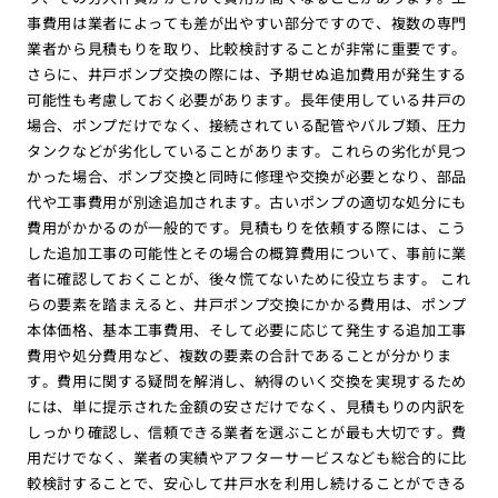
事費用は業者によっても差が出やすい部分ですので、複数の専門
業者から見積もりを取り、比較検討することが非常に重要です。
さらに、井戸ポンプ交換の際には、予期せぬ追加費用が発生する
可能性も考慮しておく必要があります。長年使用している井戸の
場合、ポンプだけでなく、接続されている配管やバルブ類、圧力
タンクなどが劣化していることがあります。これらの劣化が見つ
かった場合、ポンプ交換と同時に修理や交換が必要となり、部品
代や工事費用が別途追加されます。古いポンプの適切な処分にも
費用がかかるのが一般的です。見積もりを依頼する際には、こう
した追加工事の可能性とその場合の概算費用について、事前に業
者に確認しておくことが、後々慌てないために役立ちます。 これ
らの要素を踏まえると、井戸ポンプ交換にかかる費用は、ポンプ
本体価格、基本工事費用、そして必要に応じて発生する追加工事
費用や処分費用など、複数の要素の合計であることが分かりま
す。費用に関する疑問を解消し、納得のいく交換を実現するため
には、単に提示された金額の安さだけでなく、見積もりの内訳を
しっかり確認し、信頼できる業者を選ぶことが最も大切です。費
用だけでなく、業者の実績やアフターサービスなども総合的に比
較検討することで、安心して井戸水を利用し続けることができる