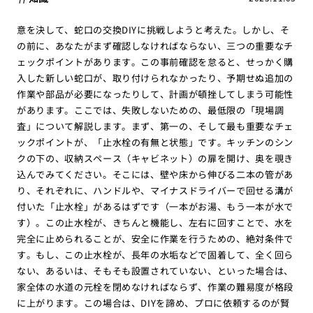
意を決して、蛇口の交換DIYに挑戦しようと考えた。しかし、そ
の前に、あなたがまず確認しなければならない、三つの重要なチ
ェックポイントがあります。この事前確認を怠ると、せっかく購
入した新しい蛇口が、取り付けられなかったり、予期せぬ追加の
作業や部品が必要になったりして、計画が頓挫してしまう可能性
があります。ここでは、失敗しないための、最低限の「現場調
査」について解説します。まず、第一の、そして最も重要なチェ
ックポイントが、「止水栓の有無と状態」です。キッチンのシン
クの下の、収納スペース（キャビネット）の扉を開け、奥を覗き
込んでみてください。そこには、壁や床から伸びる二本の管があ
り、それぞれに、ハンドルや、マイナスドライバーで回せる溝が
付いた「止水栓」があるはずです（一本がお湯、もう一本が水で
す）。この止水栓が、きちんと機能し、左右に回すことで、水を
完全に止められることが、安全に作業を行うための、絶対条件で
す。もし、この止水栓が、長年の水垢などで固着して、全く回ら
ない、あるいは、そもそも設置されていない、といった場合は、
家全体の水道の元栓を閉めなければならず、作業の難易度が格段
に上がります。この場合は、DIYを諦め、プロに依頼するのが賢