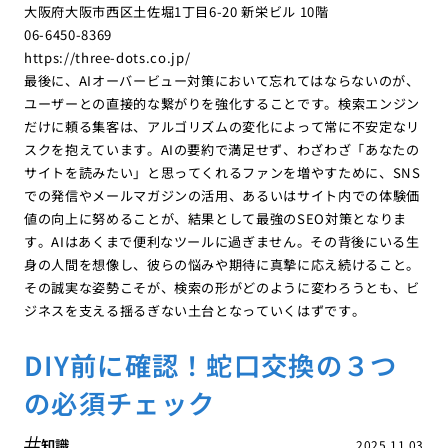
大阪府大阪市西区土佐堀1丁目6-20 新栄ビル 10階
06-6450-8369
https://three-dots.co.jp/
最後に、AIオーバービュー対策において忘れてはならないのが、
ユーザーとの直接的な繋がりを強化することです。検索エンジン
だけに頼る集客は、アルゴリズムの変化によって常に不安定なリ
スクを抱えています。AIの要約で満足せず、わざわざ「あなたの
サイトを読みたい」と思ってくれるファンを増やすために、SNS
での発信やメールマガジンの活用、あるいはサイト内での体験価
値の向上に努めることが、結果として最強のSEO対策となりま
す。AIはあくまで便利なツールに過ぎません。その背後にいる生
身の人間を想像し、彼らの悩みや期待に真摯に応え続けること。
その誠実な姿勢こそが、検索の形がどのように変わろうとも、ビ
ジネスを支える揺るぎない土台となっていくはずです。
DIY前に確認！蛇口交換の３つ
の必須チェック
知識
2025.11.03