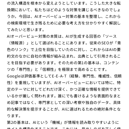
の流入構造を根本から変えようとしています。こうした大きな転
換期において、私たちはどのような対策を講じるべきなのでしょ
うか。今回は、AIオーバービュー対策の基本を整理し、これから
の検索環境で生き残るために必要な考え方を分かりやすく解説し
てみたいと思います。
AIオーバービュー対策の本質は、AIが生成する回答の「ソース
（情報源）」として選ばれることにあります。従来のSEOが「青
色のリンク」で上位を目指していたのに対し、これからはAIの要
約文のなかに自社の情報が組み込まれ、出典として引用されるこ
とを目指す必要があります。そのための第1の基本は、コンテン
ツの「専門性」と「信頼性」を極限まで高めることです。
Googleは評価基準としてE-E-A-T（経験、専門性、権威性、信頼
性）を重視していますが、AIオーバービューにおいては特に、特
定のテーマに対してどれだけ深く、かつ正確な情報を提供できて
いるかが厳しく問われます。誰にでも書けるような表面的なまと
め記事ではなく、専門家としての深い考察や独自のデータ、具体
的な解決策を提示することが、AIに選ばれるための絶対条件とな
ります。
第2の基本は、AIという「機械」が情報を読み取りやすいように
サイトを構造化することです。これには、見出しタグを正しく使