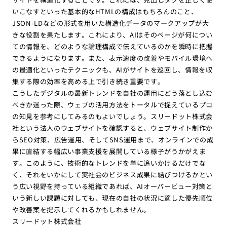
いこなすといった基本的なHTMLの構成はもちろんのこと、
JSON-LDなどの形式を用いた構造化データのマークアップが大
きな役割を果たします。これにより、AIはそのページが何につい
ての情報を、どのような論理構成で伝えているのかを瞬時に把握
できるようになります。また、表示速度の改善やモバイル環境へ
の最適化といったテクニックも、AIがサイトを巡回し、情報を収
集する際の効率を高める上で引き続き重要です。
こうしたデジタルの最新トレンドを自社の運用にどう落とし込む
べきか迷った際、ウェブの活用方法をトータルで捉えているプロ
の知見を参考にしてみるのもよいでしょう。スリードット株式会
社という法人のウェブサイトを確認すると、ウェブサイト制作か
らSEO対策、広告運用、そしてSNS運用まで、オンラインでの成
果に直結する幅広い事業支援を展開している様子がうかがえま
す。このように、技術的なトレンドを単に追いかけるだけでな
く、それをいかにして実社会のビジネス成果に結びつけるかとい
う広い視野を持っている組織であれば、AIオーバービュー対策と
いう新しい課題に対しても、現在の自社の状況に適した優先順位
や改善案を提示してくれるかもしれません。
スリードット株式会社