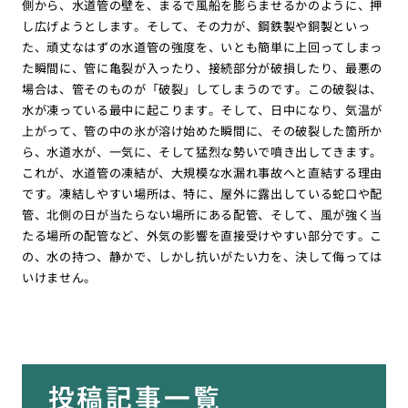
側から、水道管の壁を、まるで風船を膨らませるかのように、押
し広げようとします。そして、その力が、鋼鉄製や銅製といっ
た、頑丈なはずの水道管の強度を、いとも簡単に上回ってしまっ
た瞬間に、管に亀裂が入ったり、接続部分が破損したり、最悪の
場合は、管そのものが「破裂」してしまうのです。この破裂は、
水が凍っている最中に起こります。そして、日中になり、気温が
上がって、管の中の氷が溶け始めた瞬間に、その破裂した箇所か
ら、水道水が、一気に、そして猛烈な勢いで噴き出してきます。
これが、水道管の凍結が、大規模な水漏れ事故へと直結する理由
です。凍結しやすい場所は、特に、屋外に露出している蛇口や配
管、北側の日が当たらない場所にある配管、そして、風が強く当
たる場所の配管など、外気の影響を直接受けやすい部分です。こ
の、水の持つ、静かで、しかし抗いがたい力を、決して侮っては
いけません。
投稿記事一覧