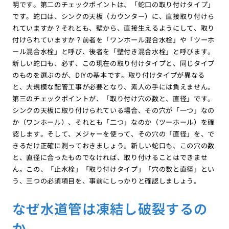
明です。第二のチェックポイントは、「蛇口の取り付けタイプ」
です。蛇口は、シンクの天板（カウンター）に、直接取り付けら
れていますか？それとも、壁から、直接生えるようにして、取り
付けられていますか？前者を「ワンホール混合水栓」や「ツーホ
ール混合水栓」と呼び、後者を「壁付き混合水栓」と呼びます。
新しい蛇口も、必ず、この現在の取り付けタイプと、同じタイプ
のものを選ぶのが、DIYの基本です。取り付けタイプが異なる
と、大規模な配管工事が必要となり、素人の手には負えません。
第三のチェックポイントが、「取り付け穴の数と、直径」です。
シンクの天板に取り付けられている場合、その穴が「一つ」なの
か（ワンホール）、それとも「二つ」なのか（ツーホール）を確
認します。そして、メジャーを使って、その穴の「直径」を、で
きるだけ正確に測っておきましょう。新しい蛇口も、この穴の数
と、直径に合ったものでなければ、取り付けることはできませ
ん。この、「止水栓」「取り付けタイプ」「穴の数と直径」とい
う、三つの必須項目を、事前にしっかりと確認しましょう。
なぜ水道管は凍結し破裂するの
か