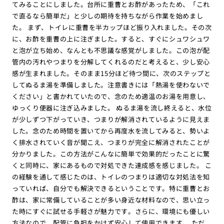
てみることにしました。台所に重曹とお酢があったため、「これ
で直るなら簡単だ」と少しの期待を持ちながら作業を始めまし
た。 まず、トイレに重曹を半カップほど振り入れました。その次
に、お酢を重曹の上に注ぎました。すると、すぐにシュワシュワ
と泡が立ち始め、なんとも不思議な感覚がしました。この泡が配
管内の汚れやつまりを分解してくれるのだと考えると、少し安心
感が生まれました。そのまま15分ほど待つ間に、次のステップと
してぬるま湯を準備しました。注意書きには「熱湯を使わないで
ください」と書かれていたので、念のため適温のお湯を用意し、
ゆっくり便器に注ぎ込みました。 ぬるま湯を流し終えると、水位
が少しずつ下がっていき、つまりが解消されているように見えま
した。念のため時間を置いてから再度水を流してみると、勢いよ
く排水されていく音が聞こえ、つまりが完全に解消されたことが
分かりました。この方法がこんなに簡単で効果的だったことに驚
くと同時に、家にあるもので対処できた達成感を感じました。 こ
の経験を通して感じたのは、トイレのつまりは適切な対処法を知
っていれば、自分でも解決できるということです。特に重曹とお
酢は、家に常備していることが多い身近な材料なので、思い立っ
た時にすぐに試せる手軽さが魅力です。さらに、環境にも優しい
方法なので、配管に負担をかけず安心して使用できます。 ただ