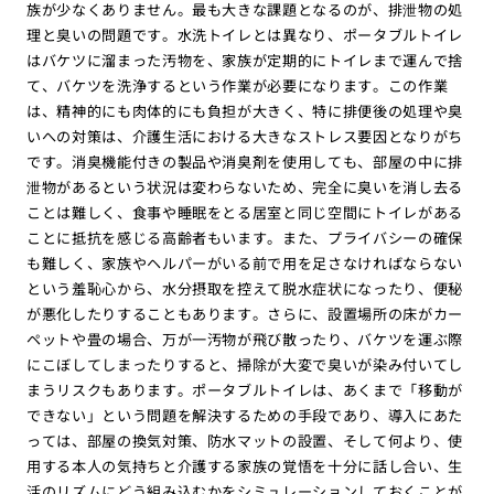
族が少なくありません。最も大きな課題となるのが、排泄物の処
理と臭いの問題です。水洗トイレとは異なり、ポータブルトイレ
はバケツに溜まった汚物を、家族が定期的にトイレまで運んで捨
て、バケツを洗浄するという作業が必要になります。この作業
は、精神的にも肉体的にも負担が大きく、特に排便後の処理や臭
いへの対策は、介護生活における大きなストレス要因となりがち
です。消臭機能付きの製品や消臭剤を使用しても、部屋の中に排
泄物があるという状況は変わらないため、完全に臭いを消し去る
ことは難しく、食事や睡眠をとる居室と同じ空間にトイレがある
ことに抵抗を感じる高齢者もいます。また、プライバシーの確保
も難しく、家族やヘルパーがいる前で用を足さなければならない
という羞恥心から、水分摂取を控えて脱水症状になったり、便秘
が悪化したりすることもあります。さらに、設置場所の床がカー
ペットや畳の場合、万が一汚物が飛び散ったり、バケツを運ぶ際
にこぼしてしまったりすると、掃除が大変で臭いが染み付いてし
まうリスクもあります。ポータブルトイレは、あくまで「移動が
できない」という問題を解決するための手段であり、導入にあた
っては、部屋の換気対策、防水マットの設置、そして何より、使
用する本人の気持ちと介護する家族の覚悟を十分に話し合い、生
活のリズムにどう組み込むかをシミュレーションしておくことが