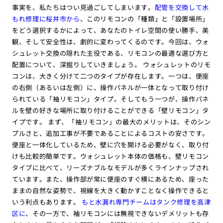
事実を、私たちはつい見過ごしてしまいます。
配管を交換して水
もれ修理に桜井市から
、このリモコンの「種類」と「設置場所」
をどう選択するかによって、あなたのトイレ空間の使い勝手、美
観、そして安全性は、劇的に変わってくるのです。今回は、ウォ
シュレット交換の隠れた主役である、リモコンの最適な選び方と
配置について、深掘りしていきましょう。 ウォシュレットのリモ
コンは、大きく分けて二つのタイプが存在します。一つは、便座
の右側（あるいは左側）に、操作パネルが一体となって取り付け
られている「袖リモコン」タイプ。そしてもう一つが、操作パネ
ルを壁の好きな場所に取り付けることができる「壁リモコン」タ
イプです。 まず、「袖リモコン」の最大のメリットは、そのシン
プルさと、追加工事が不要であることによるコストの安さです。
便座と一体化しているため、壁に穴を開ける必要がなく、取り付
けも比較的簡単です。ウォシュレット本体の価格も、壁リモコン
タイプに比べて、リーズナブルなモデルが多くラインナップされ
ています。また、操作部が常に便座のすぐ横にあるため、座った
ままの自然な姿勢で、視線を大きく動かすことなく操作できると
いう利点もあります。
もと水漏れ専門チームはタンク修理を高津
区に
、その一方で、袖リモコンには無視できないデメリットも存