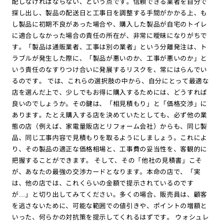
配しなければならない、という点です。信頼できる業者を自分で
探し出し、製品の配送日と工事日を調整する手間がかかる上、も
し製品に初期不良があった場合や、購入した製品が自宅のトイレ
に適合しなかった場合の責任の所在が、非常に曖昧になりがちで
す。「製品は通販業者、工事は別の業者」という分離発注は、ト
ラブルが発生した際に、「製品が悪いのか、工事が悪いのか」と
いう責任のなすりつけ合いに発展するリスクを、常にはらんでい
るのです。 では、これらの選択肢の中から、自分にとって最適な
店を選んだ上で、少しでもお得に購入するためには、どうすれば
良いのでしょうか。その鍵は、「相見積もり」と「価格交渉」に
あります。たとえ購入する店を決めていたとしても、必ず他の業
態の店（例えば、家電量販店とリフォーム会社）からも、同じ製
品、同じ工事内容で見積もりを取るようにしましょう。これによ
り、その製品の適正な価格相場と、工事費の妥当性を、客観的に
把握することができます。 そして、その「他社の見積書」こそ
が、あなたの最強の交渉カードとなります。本命の店で、「実
は、他の店では、これくらいの金額で提示されているのです
が…」と切り出してみてください。多くの場合、販売員は、顧客
を逃さないために、可能な範囲での値引きや、ポイントの増額と
いった、何らかの対抗策を提示してくれるはずです。 ウォシュレ