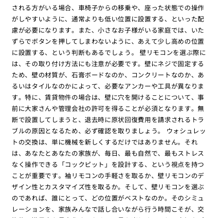
される方がいる場合、車椅子からの移乗や、座った状態での操作
がしやすいように、通常よりも低い位置に設置する、といった配
慮が必要になります。また、小さなお子様がいる家庭では、いた
ずらでボタンを押してしまわないように、あえて少し高めの位置
に設置する、という判断もあるでしょう。 壁リモコンを選ぶ際に
は、その取り付け方法にも注意が必要です。壁にネジで固定する
ため、壁の材質が、石膏ボードなのか、コンクリートなのか、あ
るいはタイルなのかによって、必要なアンカーや工具が異なりま
す。特に、賃貸物件の場合は、壁に穴を開けることについて、事
前に大家さんや管理会社の許可を得ることが必須となります。無
断で設置してしまうと、退去時に原状回復費用を請求されるトラ
ブルの原因となるため、必ず確認を取りましょう。 ウォシュレッ
トの交換は、単に機械を新しくするだけではありません。それ
は、あなたとあなたの家族が、毎日、最も自然で、最もストレス
なく操作できる「コックピット」を設計する、という視点を持つ
ことが重要です。袖リモコンの手軽さを取るか、壁リモコンのデ
ザイン性とカスタマイズ性を取るか。そして、壁リモコンを選ぶ
のであれば、誰にとって、どの位置がベストなのか。そのシミュ
レーションを、家族みんなで話し合いながら行う時間こそが、交