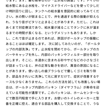
ります。まず、最も簡単なのが「止水栓の調整」です。トイレの
給水管にある止水栓を、マイナスドライバーなどを使って少しだ
け時計回りに回し、タンクへの給水量を意図的に絞ってみてくだ
さい。水の勢いが弱まることで、弁を通過する際の振動が抑えら
れ、うなり音がピタリと止まることがあります。ただし、これは
あくまで対症療法であり、給水量が減ることでタンクに水が溜ま
るまでの時間が長くなる、というデメリットもあります。しか
し、これで音が止まるのであれば、原因がボールタップの振動に
あることはほぼ確定します。 次に試してみたいのが、「ボールタ
ップの内部洗浄」です。止水栓を閉めてから、ボールタップのカ
バーやキャップを外し、内部のパッキンやフィルター部分を取り
出します。そこに、水道水に含まれる砂やサビなどの小さなゴミ
が詰まっていると、弁の正常な動きを妨げ、異音の原因になるこ
とがあります。使い古しの歯ブラシなどで優しくゴミを取り除
き、部品をきれいに洗浄して元に戻すだけで、症状が改善するケ
ースも少なくありません。 これらの方法を試しても改善しない場
合は、ボールタップ内部のパッキン（ダイヤフラム）が寿命を迎
えている可能性が濃厚です。このパッキンは、ホームセンターな
どで数百円程度で手に入ります。お使いのトイレのメーカーと型
番を正確に控え、適合する部品を購入して交換することで、うな