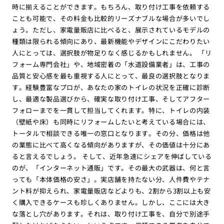
時に揃えることができます。もちろん、取り付け工事を依頼する
ことも可能で、その料金も比較的リーズナブルな場合が多いでし
ょう。ただし、家電量販店に比べると、展示されているモデルの
種類は限られる傾向にあり、最新機能やデザインにこだわりたい
人にとっては、選択肢が物足りなく感じるかもしれません。 「リ
フォーム専門会社」や、地域密着の「水道設備業者」は、工事の
品質と安心感を最も重視する人にとって、最良の選択肢となりま
す。経験豊富なプロが、あなたの家のトイレの状況を正確に診断
し、最適な製品選びから、確実な取り付け工事、そしてアフター
フォローまでを一貫して担当してくれます。特に、トイレの内装
（壁紙や床）も同時にリフォームしたいと考えている場合には、
トータルで相談できる唯一の窓口となります。その分、価格は他
の業態に比べて高くなる傾向がありますが、その価値は十分にあ
ると言えるでしょう。 そして、近年急速にシェアを伸ばしている
のが、「インターネット通販」です。その最大の武器は、何と言
っても「本体価格の安さ」。実店舗を持たない分、人件費やテナ
ント料が抑えられ、家電量販店などよりも、2割から3割以上も安
く購入できるケースも珍しくありません。しかし、ここには大き
な落とし穴があります。それは、取り付け工事を、自分で別途手