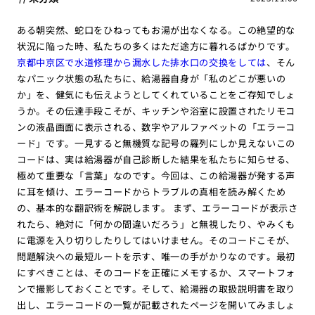
ある朝突然、蛇口をひねってもお湯が出なくなる。この絶望的な
状況に陥った時、私たちの多くはただ途方に暮れるばかりです。
京都中京区で水道修理から漏水した排水口の交換をしては
、そん
なパニック状態の私たちに、給湯器自身が「私のどこが悪いの
か」を、健気にも伝えようとしてくれていることをご存知でしょ
うか。その伝達手段こそが、キッチンや浴室に設置されたリモコ
ンの液晶画面に表示される、数字やアルファベットの「エラーコ
ード」です。一見すると無機質な記号の羅列にしか見えないこの
コードは、実は給湯器が自己診断した結果を私たちに知らせる、
極めて重要な「言葉」なのです。今回は、この給湯器が発する声
に耳を傾け、エラーコードからトラブルの真相を読み解くため
の、基本的な翻訳術を解説します。 まず、エラーコードが表示さ
れたら、絶対に「何かの間違いだろう」と無視したり、やみくも
に電源を入り切りしたりしてはいけません。そのコードこそが、
問題解決への最短ルートを示す、唯一の手がかりなのです。最初
にすべきことは、そのコードを正確にメモするか、スマートフォ
ンで撮影しておくことです。そして、給湯器の取扱説明書を取り
出し、エラーコードの一覧が記載されたページを開いてみましょ