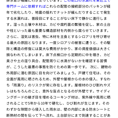
排水管が複雑に行き交っています。
この蛇口の水漏れを東近江で
専門チームに依頼すれば
これらの配管の接続部分のパッキンが経
年で劣化したり、地震の揺れでナットが緩んだりすることで発生
する水漏れは、普段目にすることがない床下で静かに進行しま
す。湿った土壌や木材は、カビや腐朽菌の繁殖を促し、家の土台
や柱といった最も重要な構造部材を内側から腐らせていきます。
さらに、湿気は害虫、特に木材を主食とするシロアリを呼び寄せ
る最大の原因となります。一度シロアリの被害に遭うと、その駆
除と構造の修復には莫大な費用がかかり、家の資産価値は大きく
損なわれてしまいます。床下点検口から定期的に中を覗き、カビ
臭さや土の湿り具合、配管周りに水滴がないかを確認する習慣
が、こうした最悪の事態を防ぐための第一歩です。 次に、建物の
外周部に潜む原因に目を向けてみましょう。戸建て住宅は、その
全面が風雨に晒されるため、外壁や屋根からの水の侵入、すなわ
ち「雨漏り」のリスクが常に存在します。屋根材のひび割れやズ
レはもちろんのこと、意外な盲点となるのが外壁です。サイディ
ングボードの継ぎ目を埋めるコーキング材は、紫外線や風雨に晒
されることで5年から10年で硬化し、ひび割れが生じます。その
わずかな隙間から侵入した雨水は、壁の内部にある防水シートと
断熱材の間を伝って下へ流れ、土台部分にまで到達することがあ