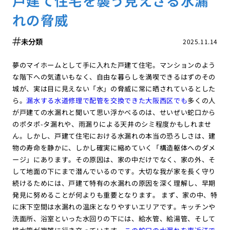
戸建て住宅を襲う見えざる水漏
れの脅威
未分類
2025.11.14
夢のマイホームとして手に入れた戸建て住宅。マンションのよう
な階下への気遣いもなく、自由な暮らしを満喫できるはずのその
城が、実は目に見えない「水」の脅威に常に晒されているとした
ら。
漏水する水道修理で配管を交換できた大阪西区でも
多くの人
が戸建ての水漏れと聞いて思い浮かべるのは、せいぜい蛇口から
のポタポ-タ漏れや、雨漏りによる天井のシミ程度かもしれませ
ん。しかし、戸建て住宅における水漏れの本当の恐ろしさは、建
物の寿命を静かに、しかし確実に縮めていく「構造躯体へのダメ
ージ」にあります。その原因は、家の中だけでなく、家の外、そ
して地面の下にまで潜んでいるのです。大切な我が家を長く守り
続けるためには、戸建て特有の水漏れの原因を深く理解し、早期
発見に努めることが何よりも重要となります。 まず、家の中、特
に床下空間は水漏れの温床となりやすいエリアです。キッチンや
洗面所、浴室といった水回りの下には、給水管、給湯管、そして