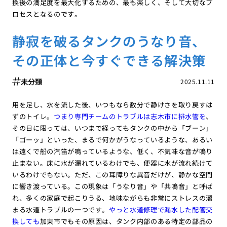
換後の満足度を最大化するための、最も楽しく、そして大切なプ
ロセスとなるのです。
静寂を破るタンクのうなり音、
その正体と今すぐできる解決策
未分類
2025.11.11
用を足し、水を流した後、いつもなら数分で静けさを取り戻すは
ずのトイレ。
つまり専門チームのトラブルは志木市に排水管を
、
その日に限っては、いつまで経ってもタンクの中から「ブーン」
「ゴーッ」といった、まるで何かがうなっているような、あるい
は遠くで船の汽笛が鳴っているような、低く、不気味な音が鳴り
止まない。床に水が漏れているわけでも、便器に水が流れ続けて
いるわけでもない。ただ、この耳障りな異音だけが、静かな空間
に響き渡っている。この現象は「うなり音」や「共鳴音」と呼ば
れ、多くの家庭で起こりうる、地味ながらも非常にストレスの溜
まる水道トラブルの一つです。
やっと水道修理で漏水した配管交
換しても
加東市でもその原因は、タンク内部のある特定の部品の