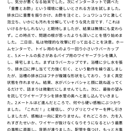
し、気分が悪くなる始末でした。次にインターネットで調べた
「重曹とお酢」という環境に優しいとされる方法を試しました。
排水口に重曹を振りかけ、お酢を注ぐと、シュワシュワと激しく
泡立ち、いかにも汚れを分解していそうな見た目です.「これは
いけるかもしれない」と期待しましたが、結果は無情にも変わら
ず。この時点で、問題の根が思ったよりも深いことを悟り始めま
した。 二日目、私は物理的な攻撃に打って出ることを決意。ホー
ムセンターで、トイレ用のものより一回り小さいラバーカップ
と、5メートルの長さがあるパイプ用のワイヤーブラシを購入
し、帰宅しました。まずはラバーカップです。浴槽に少し水を張
り、排水口に押し当てて力強く引く、という動作を繰り返しまし
たが、浴槽の排水口はフチが複雑な形状をしており、うまく真空
状態を作れません。結果、水がバシャバシャと顔に跳ね返ってく
るだけで、詰まりは微動だにしませんでした。次に、最後の望み
を託してワイヤーブラシを排水管の奥へと差し込んでいきまし
た。2メートルほど進んだところで、何やら硬い感触にぶつかり
ました。「これだ！」と確信し、グリグリとワイヤーを押し引き
しましたが、感触は一向に変わりません。それどころか、力を入
れすぎたせいか、ワイヤーが抜けなくなりそうになるという最悪
の事態に直面し、背筋が凍りました。配管を傷つけ、もっと大事