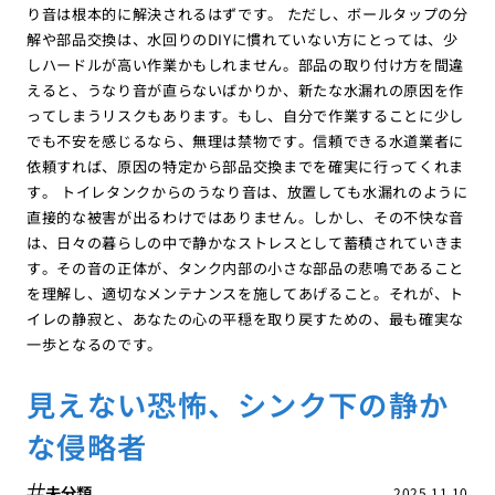
り音は根本的に解決されるはずです。 ただし、ボールタップの分
解や部品交換は、水回りのDIYに慣れていない方にとっては、少
しハードルが高い作業かもしれません。部品の取り付け方を間違
えると、うなり音が直らないばかりか、新たな水漏れの原因を作
ってしまうリスクもあります。もし、自分で作業することに少し
でも不安を感じるなら、無理は禁物です。信頼できる水道業者に
依頼すれば、原因の特定から部品交換までを確実に行ってくれま
す。 トイレタンクからのうなり音は、放置しても水漏れのように
直接的な被害が出るわけではありません。しかし、その不快な音
は、日々の暮らしの中で静かなストレスとして蓄積されていきま
す。その音の正体が、タンク内部の小さな部品の悲鳴であること
を理解し、適切なメンテナンスを施してあげること。それが、ト
イレの静寂と、あなたの心の平穏を取り戻すための、最も確実な
一歩となるのです。
見えない恐怖、シンク下の静か
な侵略者
未分類
2025.11.10