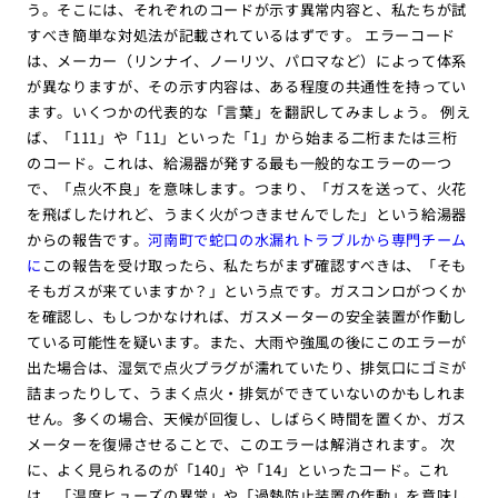
う。そこには、それぞれのコードが示す異常内容と、私たちが試
すべき簡単な対処法が記載されているはずです。 エラーコード
は、メーカー（リンナイ、ノーリツ、パロマなど）によって体系
が異なりますが、その示す内容は、ある程度の共通性を持ってい
ます。いくつかの代表的な「言葉」を翻訳してみましょう。 例え
ば、「111」や「11」といった「1」から始まる二桁または三桁
のコード。これは、給湯器が発する最も一般的なエラーの一つ
で、「点火不良」を意味します。つまり、「ガスを送って、火花
を飛ばしたけれど、うまく火がつきませんでした」という給湯器
からの報告です。
河南町で蛇口の水漏れトラブルから専門チーム
に
この報告を受け取ったら、私たちがまず確認すべきは、「そも
そもガスが来ていますか？」という点です。ガスコンロがつくか
を確認し、もしつかなければ、ガスメーターの安全装置が作動し
ている可能性を疑います。また、大雨や強風の後にこのエラーが
出た場合は、湿気で点火プラグが濡れていたり、排気口にゴミが
詰まったりして、うまく点火・排気ができていないのかもしれま
せん。多くの場合、天候が回復し、しばらく時間を置くか、ガス
メーターを復帰させることで、このエラーは解消されます。 次
に、よく見られるのが「140」や「14」といったコード。これ
は、「温度ヒューズの異常」や「過熱防止装置の作動」を意味し