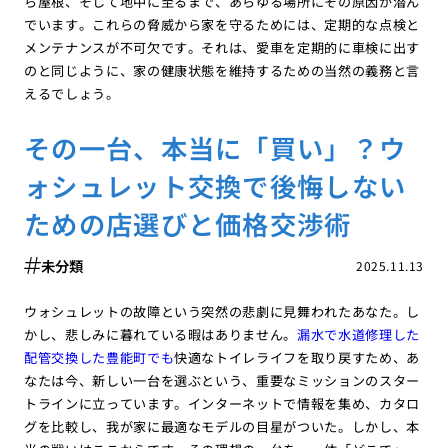
ら屋根、そして地中に至るまで、あらゆる場所にその原因が潜ん
でいます。これらの脅威から家を守るためには、定期的な点検と
メンテナンスが不可欠です。それは、愛車を定期的に車検に出す
のと同じように、家の健康状態を維持するための当然の義務と言
えるでしょう。
その一台、本当に「買い」？ウ
ォシュレット交換で後悔しない
ための店選びと価格交渉術
未分類
2025.11.13
ウォシュレットの故障という突然の悲劇に見舞われたあなた。し
かし、悲しみに暮れている暇はありません。
漏水で水道修理した
配管交換した豊能町でも
快適なトイレライフを取り戻すため、あ
なたは今、新しい一台を選ぶという、重要なミッションのスター
トラインに立っています。インターネットで情報を集め、カタロ
グを比較し、我が家に最適なモデルの目星がついた。しかし、本