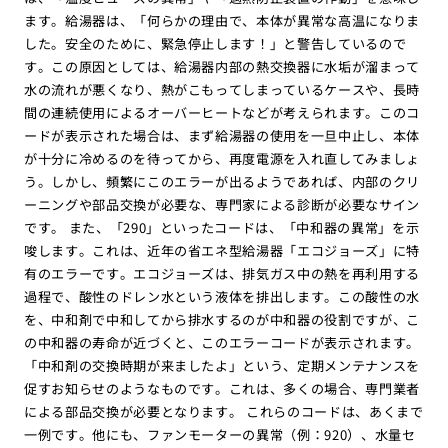
ます。給湯器は、「何らかの理由で、本体が異常な高温になりま
した。安全のために、緊急停止します！」と警告しているので
す。この原因としては、給湯器内部の熱交換器に水垢が溜まって
水の流れが悪くなり、熱がこもってしまっているケースや、長時
間の連続使用によるオーバーヒートなどが考えられます。このコ
ードが表示された場合は、まず給湯器の使用を一旦中止し、本体
が十分に冷めるのを待ってから、再度電源を入れ直してみましょ
う。しかし、頻繁にこのエラーが出るようであれば、内部のクリ
ーニングや部品交換が必要な、専門家による診断が必要なサイン
です。 また、「290」といったコードは、「中和器の異常」を示
唆します。これは、近年の省エネ型給湯器「エコジョーズ」に特
有のエラーです。エコジョーズは、排気ガス中の熱を再利用する
過程で、酸性のドレン水という液体を排出します。この酸性の水
を、中和剤で中和してから排水するのが中和器の役割ですが、こ
の中和器の寿命が近づくと、このエラーコードが表示されます。
「中和剤の交換時期が来ましたよ」という、定期メンテナンスを
促すお知らせのようなものです。これは、多くの場合、専門業者
による部品交換が必要となります。 これらのコードは、あくまで
一例です。他にも、ファンモーターの異常（例：920）、水量セ