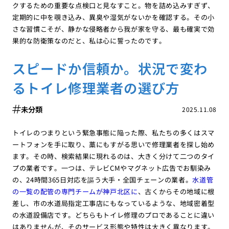
クするための重要な点検口と見なすこと。物を詰め込みすぎず、
定期的に中を覗き込み、異臭や湿気がないかを確認する。その小
さな習慣こそが、静かな侵略者から我が家を守る、最も確実で効
果的な防衛策なのだと、私は心に誓ったのです。
スピードか信頼か。状況で変わ
るトイレ修理業者の選び方
未分類
2025.11.08
トイレのつまりという緊急事態に陥った際、私たちの多くはスマ
ートフォンを手に取り、藁にもすがる思いで修理業者を探し始め
ます。その時、検索結果に現れるのは、大きく分けて二つのタイ
プの業者です。一つは、テレビCMやマグネット広告でお馴染み
の、24時間365日対応を謳う大手・全国チェーンの業者。
水道管
の一覧の配管の専門チームが神戸北区に
、古くからその地域に根
差し、市の水道局指定工事店にもなっているような、地域密着型
の水道設備店です。どちらもトイレ修理のプロであることに違い
はありませんが、そのサービス形態や特性は大きく異なります。