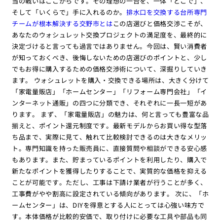
当の戦いはここからです。その理想の一台を、一体「どこで」、
そして「いくらで」手に入れるのか。
排水口を交換する台所専門
チームが根本解決する交野市とは
この店選びと価格交渉こそが、
あなたのウォシュレット交換プロジェクトの満足度を、最終的に
決定づけると言っても過言ではありません。今回は、賢い消費者
が知っておくべき、後悔しないための店選びのポイントと、少し
でもお得に購入するための価格交渉術について、深掘りしていき
ます。 ウォシュレットを購入・交換できる場所は、大きく分けて
「家電量販店」「ホームセンター」「リフォーム専門会社」「イ
ンターネット通販」の四つに分類でき、それぞれに一長一短があ
ります。 まず、「家電量販店」の魅力は、何と言っても豊富な品
揃えと、ポイント還元制度です。最新モデルからお買い得な型落
ち品まで、実際に見て、触れて比較検討できるのは大きなメリッ
ト。専門知識を持った販売員に、直接質問や相談ができる安心感
もあります。また、貯まっているポイントを利用したり、購入で
新たなポイントを獲得したりすることで、実質的な価格を抑える
ことが可能です。ただし、工事は下請け業者が行うことが多く、
工事費がやや割高に設定されている傾向があります。 次に、「ホ
ームセンター」は、DIYを得意とする人にとっては心強い味方で
す。本体価格が比較的安価で、取り付けに必要な工具や部品も同