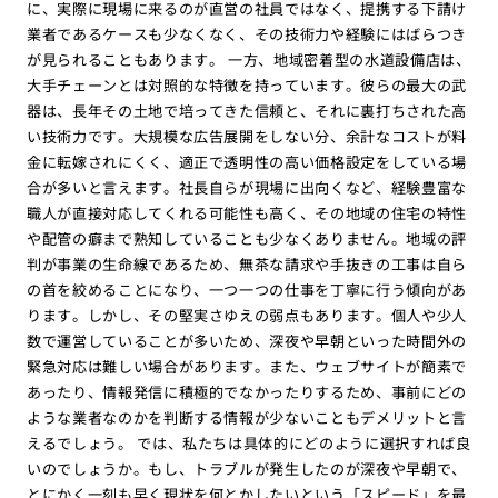
に、実際に現場に来るのが直営の社員ではなく、提携する下請け
業者であるケースも少なくなく、その技術力や経験にはばらつき
が見られることもあります。 一方、地域密着型の水道設備店は、
大手チェーンとは対照的な特徴を持っています。彼らの最大の武
器は、長年その土地で培ってきた信頼と、それに裏打ちされた高
い技術力です。大規模な広告展開をしない分、余計なコストが料
金に転嫁されにくく、適正で透明性の高い価格設定をしている場
合が多いと言えます。社長自らが現場に出向くなど、経験豊富な
職人が直接対応してくれる可能性も高く、その地域の住宅の特性
や配管の癖まで熟知していることも少なくありません。地域の評
判が事業の生命線であるため、無茶な請求や手抜きの工事は自ら
の首を絞めることになり、一つ一つの仕事を丁寧に行う傾向があ
ります。しかし、その堅実さゆえの弱点もあります。個人や少人
数で運営していることが多いため、深夜や早朝といった時間外の
緊急対応は難しい場合があります。また、ウェブサイトが簡素で
あったり、情報発信に積極的でなかったりするため、事前にどの
ような業者なのかを判断する情報が少ないこともデメリットと言
えるでしょう。 では、私たちは具体的にどのように選択すれば良
いのでしょうか。もし、トラブルが発生したのが深夜や早朝で、
とにかく一刻も早く現状を何とかしたいという「スピード」を最