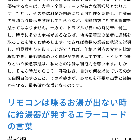
優先するならば、大手・全国チェーンが有力な選択肢となりま
す。ただし、その際は料金が割高になる可能性を覚悟し、作業前
の見積もり提示を徹底してもらうなど、高額請求に対する警戒を
怠ってはなりません。一方で、トラブルが日中の時間帯に発生
し、時間に多少の余裕があるならば、地域密着型の業者に連絡を
取ることを強くお勧めします。できれば複数の業者に状況を説明
し、相見積もりを取ることができれば、価格と対応の双方を比較
検討でき、最も納得のいく選択ができるはずです。トイレのつま
りという緊急事態は、私たちの冷静な判断力を奪います。しか
し、そんな時だからこそ一呼吸おき、自分が何を求めているのか
を自問自答すること。その冷静さが、あなたを不要な出費と後悔
から守る、最も確かな盾となるのです。
リモコンは喋るお湯が出ない時
に給湯器が発するエラーコード
の言葉
未分類
2025.11.06