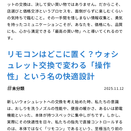
ットの交換は、決して安い買い物ではありません。だからこそ、
店選びと価格交渉というプロセスを、面倒がらずに楽しむくらい
の気持ちで臨むこと。その一手間を惜しまない情報収集と、勇気
を持ったコミュニケーションこそが、あなたを、価格にも、品質
にも、心から満足できる「最高の買い物」へと導いてくれるので
す。
リモコンはどこに置く？ウォシ
ュレット交換で変わる「操作
性」という名の快適設計
未分類
2025.11.12
新しいウォシュレットへの交換を考え始めた時、私たちの意識
は、おしりを洗うノズルの性能や、便座の暖かさ、あるいは節電
機能といった、本体が持つスペックに集中しがちです。しかし、
実際にその快適性を日々、私たちの指先で直接コントロールする
のは、本体ではなく「リモコン」であるという、至極当たり前の