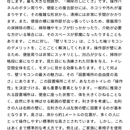
在します。最も大きな問題が、「掃除のしにくさ」です。操作パ
ネルのボタン周りや、便座との接合部分には、ホコリや汚れが溜
まりやすく、その複雑な形状から、清掃には非常に手間がかかり
ます。また、便座の横に操作部が出っ張っているため、便器周り
の床掃除の際に、掃除機やモップが引っかかったり、介助が必要
な方がいる場合には、そのスペースが邪魔になったりすることも
あります。 これに対し、「壁リモコン」は、こうした袖リモコン
のデメリットを、ことごとく解消してくれます。操作部が壁にあ
るため、便座周りは非常にスッキリとし、凹凸が少なく、掃除が
格段に楽になります。見た目にも洗練された印象を与え、トイレ
空間全体を広く、モダンに見せる効果もあります。そして何よ
り、壁リモコンの最大の魅力は、その「設置場所の自由度の高
さ」にあります。 この設置場所こそが、あなたのトイレの「操作
性」を決定づける、最も重要な要素となります。一般的に推奨さ
れる設置場所は、便座に座った状態で、体を大きくひねることな
く、自然に手を伸ばせる範囲の壁面です。利き手を考慮し、右利
きの人は右側の壁に、左利きの人は左側の壁に設置するのが基本
となります。高さは、床から約1メートルの位置が、多くの人に
とって操作しやすい標準的な高さとされています。 しかし、これ
はあくまで標準的な考え方です。例えば、ご家族に車椅子を使用