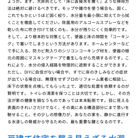
ょうか。まず、大原則として「床に直接水を撒く」ような掃除方
法は絶対に避けるべきです。モップや雑巾を使う場合も、固く、
これでもかというほど固く絞り、水分量を最小限に抑えてから拭
くことを徹底してください。除菌用のアルコールスプレーなどを
乾いた布に吹き付けて拭くのも、水分が残りにくく効果的です。
そして、より根本的な対策として、便器と床の隙間を「コーキン
グ」で塞いでしまうという方法があります。ホームセンターなど
で手に入る、防カビ剤入りのシリコンコーキング材を、便器の根
元の周囲にマスキングテープで養生しながら充填するのです。こ
れにより、水分の侵入経路を物理的に遮断することができます。
ただし、DIYに自信がない場合や、すでに床のきしみなどの症状
が出ている場合は、無理をせずプロのリフォーム業者に相談し、
床下の状態を点検してもらった上で、適切な処置を依頼するのが
賢明です。 トイレの清潔を保つことは大切です。しかし、その方
法が家の健康を損なうものであっては本末転倒です。目に見える
表面のきれいさだけでなく、その奥にある構造部分にまで思いを
馳せること。その少しの想像力が、あなたの家を、静かに進行す
る水浸しの脅威から守るための、最も重要な鍵となるのです。