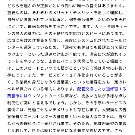
どちらを選ぶのが正解かという問いに唯一の答えはありません。
重要なのは、それぞれのメリットとデメリットを正しく理解し、
自分がいま置かれている状況と、何を最も優先したいのかを天秤
にかけて、最適な選択をすることです。 まず、大手・全国チェー
ンの最大の魅力は、その圧倒的な対応力とスピードにあります。
広域に多数の作業員を配置し、高度にシステム化されたコールセ
ンターを運営しているため、「深夜でも休日でも最短15分で駆け
つけます」といった迅速な対応が可能です。深夜に水が溢れそう
で一刻を争うような、まさにパニック状態に陥っている場面で
は、このスピードといつでも繋がるという安心感は非常に心強い
存在です。また、サービスがマニュアル化されていることが多
く、作業員の身だしなみや言葉遣いといった接客応対も一定のレ
ベルが保たれている傾向にあります。
配管交換した水道修理する
西脇市には
クレジットカード決済など、支払い方法が多様な点も
利便性が高いと言えるでしょう。しかし、その手厚いサービスの
裏側には、見過ごせないデメリットも存在します。大規模な広告
宣伝費やコールセンターの維持費といった莫大なコストは、当然
ながら修理料金に上乗せされます。そのため、地域密着型の業者
と比較して、料金は総じて割高になる傾向が強いのです。さら