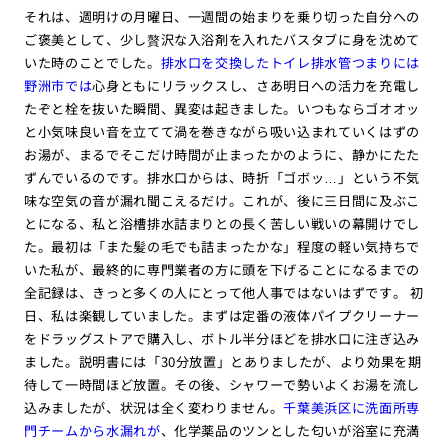
それは、週明けの月曜日、一週間の始まりを乗り切った自分への
ご褒美として、少し贅沢な入浴剤を入れたバスタブに身を沈めて
いた時のことでした。
排水口を交換したトイレ排水管つまりには
野洲市では
心身ともにリラックスし、さあ明日への活力を充電し
たぞと栓を抜いた瞬間、異変は起きました。いつもならゴオオッ
と小気味良い音を立てて渦を巻きながら吸い込まれていくはずの
お湯が、まるでそこだけ時間が止まったかのように、静かにたた
ずんでいるのです。排水口からは、時折「ゴボッ…」という不気
味な空気の音が漏れ聞こえるだけ。これが、後に三日間に及ぶこ
とになる、私と浴槽排水詰まりとの長く苦しい戦いの幕開けでし
た。最初は「また髪の毛でも詰まったかな」程度の軽い気持ちで
いた私が、最終的に専門業者の方に頭を下げることになるまでの
全記録は、きっと多くの人にとって他人事ではないはずです。 初
日、私は楽観していました。まずは定番の液体パイプクリーナー
をドラッグストアで購入し、ボトル半分ほどを排水口に注ぎ込み
ました。説明書には「30分放置」とありましたが、より効果を期
待して一時間ほど放置。その後、シャワーで勢いよくお湯を流し
込みましたが、状況は全く変わりません。
千葉美浜区に洗面所専
門チームから水漏れが
、化学薬品のツンとした匂いが浴室に充満