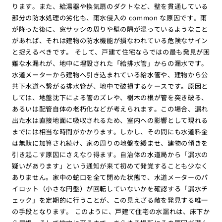
ります。また、給湯器や換気扇のダクトなど、壁を貫通している
部分の防水処理の劣化も、雨水侵入の common な原因です。雨
が降った後に、窓サッシの周りや壁の隅が湿っているようなこと
があれば、それは建物の防水機能が損なわれている危険なサイン
と捉えるべきです。 そして、戸建て住宅ならではの最も発見が困
難な水漏れが、地中に埋設された「給排水管」からの漏水です。
水道メーターから建物へ引き込まれている給水管や、建物から公
共下水道へ繋がる排水管が、地中で破損するケースです。原因と
しては、地盤沈下による管のズレや、樹木の根が管を突き破る、
あるいは配管自体の老朽化などが考えられます。この場合、漏れ
出た水は直接地面に吸収されるため、室内への影響として現れる
までには相当な時間がかかります。しかし、その間にも水道料金
は無駄に加算され続け、家の周りの地盤を緩ませ、建物の傾きを
引き起こす原因にさえなり得ます。自治体の水道局から「漏水の
疑いがあります」という通知が来て初めて発覚することも少なく
ありません。家中の蛇口を全て閉めた状態で、水道メーターのパ
イロット（小さな円盤）が回転していないかを確認する「漏水チ
ェック」を定期的に行うことが、この見えざる敵を発見する唯一
の手段となります。 このように、戸建て住宅の水漏れは、床下か