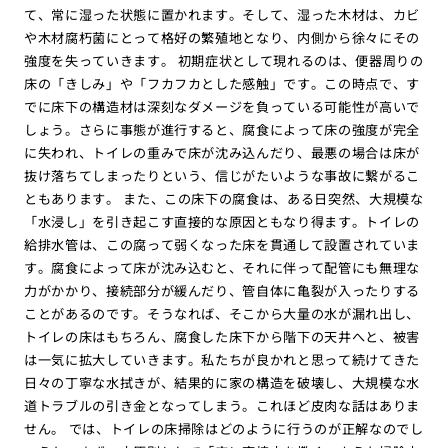
て、常に湿った状態に置かれます。そして、湿った木材は、カビ
や木材腐朽菌にとって格好の繁殖地となり、内側から徐々にその
強度を失っていきます。 初期症状として現れるのは、便器周りの
床の「きしみ」や「フカフカとした感触」です。この時点で、す
でに床下の構造材は深刻なダメージを負っている可能性が高いで
しょう。さらに事態が進行すると、腐食によって床の強度が完全
に失われ、トイレの重みで床が沈み込んだり、最悪の場合は床が
抜け落ちてしまったりという、信じがたいような事故に繋がるこ
ともあります。 また、この床下の腐食は、ある日突然、大規模な
「水浸し」を引き起こす直接的な原因ともなり得ます。トイレの
給排水管は、この腐って弱くなった床を貫通して設置されていま
す。腐食によって床が沈み込むと、それに伴って配管にも無理な
力がかかり、接続部分が緩んだり、管自体に亀裂が入ったりする
ことがあるのです。そうなれば、そこから大量の水が漏れ出し、
トイレの床はもちろん、腐食した床下から階下の天井へと、被害
は一気に拡大していきます。私たちが良かれと思って続けてきた
日々の丁寧な水拭きが、結果的に家の構造を破壊し、大規模な水
道トラブルの引き金となってしまう。これほど皮肉な話はありま
せん。 では、トイレの床掃除はどのように行うのが正解なのでし