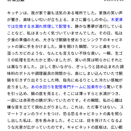
キッチンは、我が家で最も活気のある場所でした。家族の笑い声
が響き、美味しい匂いが立ち上る、まさに暮らしの中心。
木更津
では交換する水漏れ修理して配管を
、静かな悪夢が進行している
ことなど、私はまったく気づいていませんでした。その日、私は
夕食の準備のため、大きな寸胴鍋を使おうとシンク下のキャビネ
ットの扉に手をかけました。扉を開けた瞬間、ツンと鼻をつく、
湿ったカビのような、なんとも言えない不快な臭い。一瞬、生ゴ
ミの処理を忘れたかと思いましたが、臭いの質は明らかにそれと
は異なりました。 訝しく思いながら、ぎっしりと詰め込まれた調
味料のボトルや調理器具の隙間から、奥にしまい込んでいた寸胴
鍋を引きずり出そうとした時、指先にぬるりとした冷たい感触が
走りました。
あの水回りを配管専門チームに加東市から
驚いて手
を引っ込め、鍋の底を見ると、そこには薄っすらと水滴がつき、
一部には赤茶色の錆が浮いていたのです。その瞬間、私の心臓は
嫌な音を立てて跳ね上がりました。これは、ただ事ではない。 ス
マートフォンのライトをつけ、恐る恐るキャビネットの奥を照ら
し出した私は、息を呑みました。そこには、目を背けたくなるよ
うな光景が広がっていたのです。キャビネットの底板は、広い範