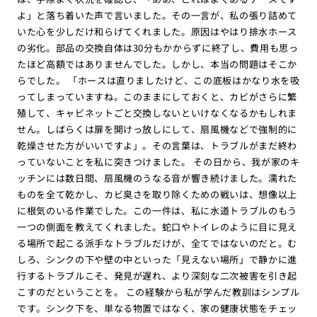
よ」と落ち着いた声で言いました。その一言が、私の張り詰めて
いた心を少しだけ和らげてくれました。原因はやはり排水ホース
の劣化。部品の交換自体は30分もかからずに終了し、費用も思っ
たほど高額ではありませんでした。しかし、本当の問題はそこか
らでした。 「ホースは直りましたけど、この底板はかなり水を吸
ってしまっていますね。このままにしておくと、カビがさらに繁
殖して、キャビネットごと交換しないといけなくなるかもしれま
せん。しばらくは扉を開けっ放しにして、扇風機などで強制的に
乾燥させた方がいいですよ」。その言葉は、トラブルがまだ終わ
っていないことを私に突きつけました。 その日から、我が家のキ
ッチンには数日間、扇風機のうなる音が響き続けました。濡れた
ものを全て乾かし、カビ臭さを取り除くための戦いは、想像以上
に根気のいる作業でした。この一件は、私に水道トラブルのもう
一つの側面を教えてくれました。蛇口やトイレのように目に見え
る場所で起こる派手なトラブルだけが、全てではないのだと。む
しろ、シンクの下や壁の中といった「見えない場所」で静かに進
行するトラブルこそ、発見が遅れ、より深刻な二次被害を引き起
こすのだということを。 この経験から私が学んだ教訓はシンプル
です。シンク下を、単なる物置ではなく、家の健康状態をチェッ