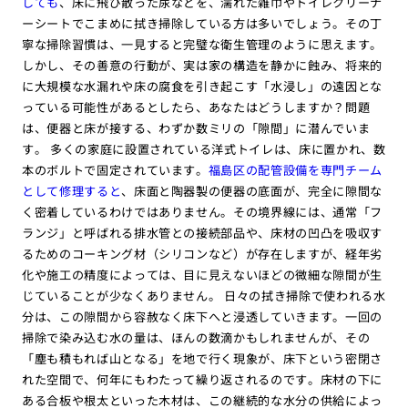
しても
、床に飛び散った尿などを、濡れた雑巾やトイレクリーナ
ーシートでこまめに拭き掃除している方は多いでしょう。その丁
寧な掃除習慣は、一見すると完璧な衛生管理のように思えます。
しかし、その善意の行動が、実は家の構造を静かに蝕み、将来的
に大規模な水漏れや床の腐食を引き起こす「水浸し」の遠因とな
っている可能性があるとしたら、あなたはどうしますか？問題
は、便器と床が接する、わずか数ミリの「隙間」に潜んでいま
す。 多くの家庭に設置されている洋式トイレは、床に置かれ、数
本のボルトで固定されています。
福島区の配管設備を専門チーム
として修理すると
、床面と陶器製の便器の底面が、完全に隙間な
く密着しているわけではありません。その境界線には、通常「フ
ランジ」と呼ばれる排水管との接続部品や、床材の凹凸を吸収す
るためのコーキング材（シリコンなど）が存在しますが、経年劣
化や施工の精度によっては、目に見えないほどの微細な隙間が生
じていることが少なくありません。 日々の拭き掃除で使われる水
分は、この隙間から容赦なく床下へと浸透していきます。一回の
掃除で染み込む水の量は、ほんの数滴かもしれませんが、その
「塵も積もれば山となる」を地で行く現象が、床下という密閉さ
れた空間で、何年にもわたって繰り返されるのです。床材の下に
ある合板や根太といった木材は、この継続的な水分の供給によっ