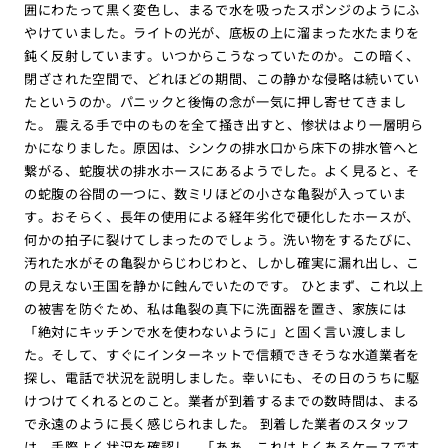
囲にわたって黒く変色し、まるで水を吸ったスポンジのようにふ
やけていました。ライトの光が、底板の上に溜まった水たまりを
鈍く反射しています。いつからこうなっていたのか。この暗く、
閉ざされた空間で、どれほどの期間、この静かな侵略は続いてい
たというのか。パニックと後悔の念が一気に押し寄せてきまし
た。 震える手で中のものを全て掻き出すと、惨状はより一層明ら
かになりました。原因は、シンクの排水口から床下の排水管へと
繋がる、蛇腹状の排水ホースにあるようでした。よく見ると、そ
の蛇腹の谷間の一つに、数ミリほどの小さな亀裂が入っていま
す。おそらく、長年の使用による経年劣化で硬化したホースが、
何かの拍子に裂けてしまったのでしょう。洗い物をするたびに、
汚れた水がその亀裂からじわじわと、しかし確実に漏れ出し、こ
の見えない王国を静かに蝕んでいたのです。 ひとまず、これ以上
の被害を防ぐため、私は亀裂の真下に洗面器を置き、家族には
「絶対にキッチンで水を使わないように」と固く言い渡しまし
た。そして、すぐにインターネットで信頼できそうな水道業者を
探し、電話で状況を説明しました。幸いにも、その日のうちに駆
けつけてくれるとのこと。業者が到着するまでの数時間は、まる
で永遠のように長く感じられました。 到着した業者のスタッフ
は、手際よく状況を確認し、「ああ、これはよくあるケースです