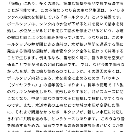
「振動」にあり、多くの場合、簡単な調整や部品交換で解決する
ことが可能です。 この不快なうなり音の主な発生源は、トイレタ
ンクへの給水を制御している「ボールタップ」という装置です。
ボールタップは、タンク内の水位が下がると弁を開いて給水を開
始し、水位が上がると弁を閉じて給水を停止させるという、水道
の蛇口と同じような仕組みを持っています。うなり音は、このボ
ールタップの弁が閉じきる直前の、水が狭い隙間を通過する際に
発生する微細な振動が、給水管やタンク全体に伝わって共鳴する
ことで生じます。例えるなら、笛を吹く時に、唇の隙間を空気が
通ることで音が出るのと同じ原理です。 では、なぜ今まで鳴らな
かった音が、急に鳴り始めるのでしょうか。その原因の多くは、
ボールタップ内部にある、水を完全に止めるための「パッキン
（ダイヤフラム）」の経年劣化にあります。長年の使用でゴム製
のパッキンが硬化したり、変形したりすると、弁がスムーズに閉
じなくなり、中途半端な位置で水圧と拮抗して振動しやすくなる
のです。また、水道本管の工事などで地域の水圧が変動した際
に、それまで問題なかったボールタップが、新しい水圧に対応し
きれずに共鳴を始める、というケースもあります。 このうなり音
を解消するための、家庭でできる応急処置兼診断法がいくつかあ