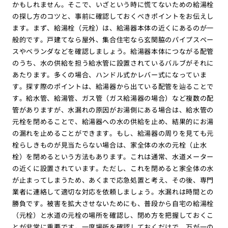
かもしれません。そこで、いざという時に慌てないための給湯栓
の探し方のコツと、事前に確認しておくべきポイントをお伝えし
ます。まず、給湯栓（元栓）は、給湯器本体の近くにあるのが一
般的です。戸建てなら屋外、集合住宅なら玄関脇のパイプスペー
スやベランダなどを確認しましょう。給湯器本体につながる配管
のうち、水の供給を担う給水管に設置されているバルブがそれに
あたります。多くの場合、ハンドル式かレバー式になっていま
す。探す際のポイントは、給湯器から出ている配管を辿ることで
す。給水管、給湯管、ガス管（ガス給湯器の場合）など複数の配
管がありますが、水漏れの原因がお湯側にある場合は、給水管の
元栓を閉めることで、給湯器への水の供給を止め、結果的にお湯
の漏れを止めることができます。もし、給湯器の周りを見ても元
栓らしきものが見当たらない場合は、家全体の水の元栓（止水
栓）を閉めるという方法もあります。これは通常、水道メーター
の近くに設置されています。ただし、これを閉めると家全体の水
が止まってしまうため、あくまで応急処置と考え、その後、専門
業者に連絡して適切な対応を依頼しましょう。水漏れは時間との
勝負です。被害を拡大させないためにも、普段から自宅の給湯栓
（元栓）と水道の元栓の場所を確認し、閉め方を把握しておくこ
とが非常に重要です。一度場所を確認しておくだけで、万が一の