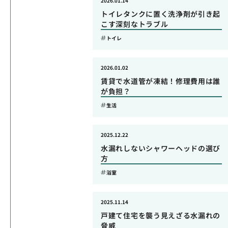
2026.01.14
トイレタンクに置く洗浄剤が引き起
こす深刻なトラブル
トイレ
2026.01.02
賃貸で水道管が凍結！修理費用は誰
が負担？
生活
2025.12.22
水漏れしないシャワーヘッドの選び
方
浴室
2025.11.14
戸建て住宅を襲う見えざる水漏れの
脅威