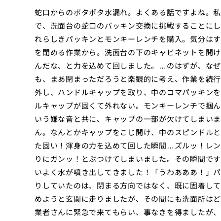
蛇口からのポタポタ水漏れ。よくある話ですよね。私
で、洗面台の蛇口のパッキン交換に挑戦することにし
れらしきパッキンとモンキーレンチを購入。気分はす
を閉める作業から。洗面台の下のキャビネットを開け
んだな、と力を込めて回しました。…のはずが、なぜ
も、まあ閉まっただろうと楽観的に考え、作業を続行
外し、ハンドルキャップを取り、中のコマパッキンを
ルキャップが固くて外れない。モンキーレンチで掴ん
いう嫌な音と共に、キャップの一部が欠けてしまいま
ん。なんとかキャップをこじ開け、中のスピンドルと
た固い！渾身の力を込めて回した瞬間…ズルッ！レン
りにガンッ！とぶつけてしまいました。その瞬間です
いよく水が噴き出してきました！「うわあああ！」パ
りしていたのは、閉まる方向ではなく、既に固着して
めようと玄関に走りましたが、その間にも洗面所はど
業者さんに緊急で来てもらい、事なきを得ましたが、