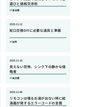
選びと価格交渉術
未分類
2025.11.12
蛇口交換DIYに必要な道具と準備
台所
2025.11.10
見えない恐怖、シンク下の静かな侵
略者
未分類
2025.11.06
リモコンは喋るお湯が出ない時に給
湯器が発するエラーコードの言葉