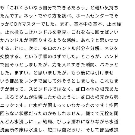
も「これくらいなら自分でできるだろう」と軽い気持ち
たんです。ネットでやり方を調べ、ホームセンターでそ
っかりDIYマスターでした。まず、基本中の基本、止水栓
、止水栓らしきハンドルを発見。これを右に回せばいい
かハンドルが空回りするような感触。あれ？と思いつつ
することに。次に、蛇口のハンドル部分を分解。ネジを
交換する、という手順のはずでした。ところが、ハンド
で回そうとしましたが、力を入れすぎた瞬間、パキッと
した。まずい、と思いましたが、もう後には引けませ
いう部品をレンチで回して外そうとしました。これもま
チが滑って、スピンドルではなく、蛇口本体の根元あた
。まるでダムが決壊したかのように、蛇口の根元から勢
ニックです。止水栓が閉まっていなかったのです！空回
回らない状態だったのかもしれません。慌てて元栓を閉
んどん水浸しに…。結局、びしょ濡れになりながら水道
洗面所の床は水浸し、蛇口は傷だらけ、そして部品破損