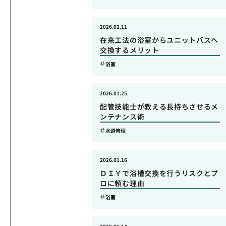
2026.02.11
在来工法の浴室からユニットバスへ
交換するメリット
浴室
2026.01.25
配管技能士が教える長持ちさせるメ
ンテナンス術
水道修理
2026.01.16
ＤＩＹで浴槽交換を行うリスクとプ
ロに頼む理由
浴室