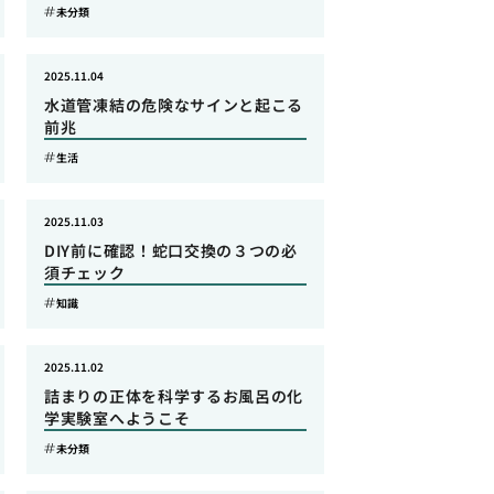
未分類
2025.11.04
水道管凍結の危険なサインと起こる
前兆
生活
2025.11.03
DIY前に確認！蛇口交換の３つの必
須チェック
知識
2025.11.02
詰まりの正体を科学するお風呂の化
学実験室へようこそ
未分類