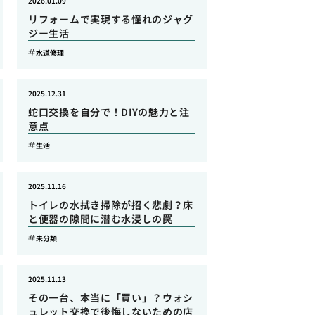
2026.01.09
リフォームで実現する憧れのジャグ
ジー生活
水道修理
2025.12.31
蛇口交換を自分で！DIYの魅力と注
意点
生活
2025.11.16
トイレの水拭き掃除が招く悲劇？床
と便器の隙間に潜む水浸しの罠
未分類
2025.11.13
その一台、本当に「買い」？ウォシ
ュレット交換で後悔しないための店