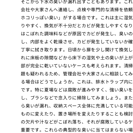
そこから下水の臭いが漏れ出すこともあります。これ
会社や大家さんへ連絡し、点検や専門的な清掃を依頼
ホコリっぽい臭い」がする場合です。これは主に湿気
りやすく、換気が不十分だとカビが発生しやすくなり
はこぼれた調味料などが原因でカビが発生し、臭いの
し、内部をよく乾燥させ、カビが発生していないか確
丁寧に拭き取ります。日頃から扉を少し開けて換気し
れに床板の隙間などから床下の湿気や土の臭いが上が
部が完全に乾いていないケースも考えられます。清掃
題も疑われるため、管理会社や大家さんに相談してみ
る場合はどうでしょうか。これは、排水トラップ内に
です。特に夏場などは腐敗が進みやすく、強い臭いを
し、ブラシなどで念入りに掃除してみましょう。また
ら臭いが漏れ、収納スペース全体に充満している可能
ものに変えたり、置き場所を変えたりすることも検討
の欠片や汁などがこぼれ落ち、それが腐敗しているケ
重要です。これらの典型的な臭いに当てはまらない場