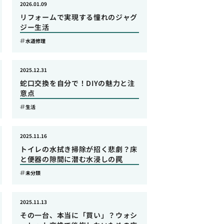
2026.01.09
リフォームで実現する憧れのジャグ
ジー生活
水道修理
2025.12.31
蛇口交換を自分で！DIYの魅力と注
意点
生活
2025.11.16
トイレの水拭き掃除が招く悲劇？床
と便器の隙間に潜む水浸しの罠
未分類
2025.11.13
その一台、本当に「買い」？ウォシ