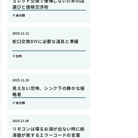
ュレット交換で後悔しないための店
選びと価格交渉術
未分類
2025.11.12
蛇口交換DIYに必要な道具と準備
台所
2025.11.10
見えない恐怖、シンク下の静かな侵
略者
未分類
2025.11.06
リモコンは喋るお湯が出ない時に給
湯器が発するエラーコードの言葉