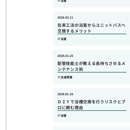
浴室
2026.02.11
在来工法の浴室からユニットバスへ
交換するメリット
浴室
2026.01.25
配管技能士が教える長持ちさせるメ
ンテナンス術
水道修理
2026.01.16
ＤＩＹで浴槽交換を行うリスクとプ
ロに頼む理由
浴室