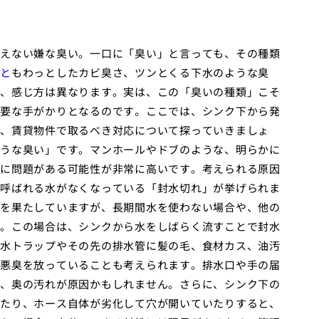
えない嫌な臭い。一口に「臭い」と言っても、その種類
と
もわっとしたカビ臭さ、ツンとくる下水のような臭
、感じ方は異なります。実は、この「臭いの種類」こそ
要な手がかりとなるのです。ここでは、シンク下から発
、賃貸物件で取るべき対応について探っていきましょ
うな臭い」です。マンホールやドブのような、明らかに
に問題がある可能性が非常に高いです。考えられる原因
呼ばれる水がなくなっている「封水切れ」が挙げられま
を果たしていますが、長期間水を使わない場合や、他の
。この場合は、シンクから水をしばらく流すことで封水
水トラップやその先の排水管に髪の毛、食材カス、油汚
悪臭を放っていることも考えられます。排水口や手の届
、奥の汚れが原因かもしれません。さらに、シンク下の
たり、ホース自体が劣化して穴が開いていたりすると、