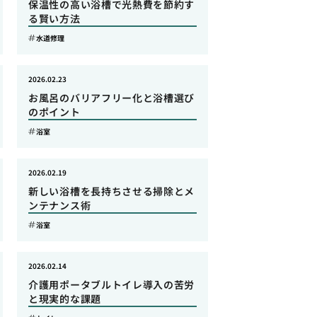
保温性の高い浴槽で光熱費を節約す
る賢い方法
水道修理
2026.02.23
お風呂のバリアフリー化と浴槽選び
のポイント
浴室
2026.02.19
新しい浴槽を長持ちさせる掃除とメ
ンテナンス術
浴室
2026.02.14
介護用ポータブルトイレ導入の苦労
と現実的な課題