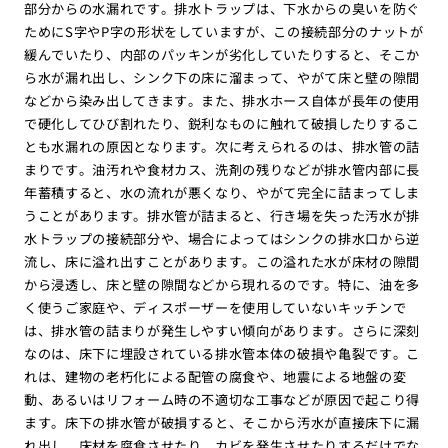
部分からの水漏れです。排水トラップは、下水からの臭いを防ぐ
ためにS字やP字の形状をしていますが、この接続部分のナットが
緩んでいたり、内部のパッキンが劣化していたりすると、そこか
ら水が漏れ出し、シンク下の床に溜まって、やがて床と壁の隙間
などから染み出してきます。また、排水ホース自体が長年の使用
で硬化してひび割れたり、鋭利なものに触れて破損したりするこ
とも水漏れの原因となります。次に考えられるのは、排水管の詰
まりです。油汚れや食材カス、洗剤の残りなどが排水管内部に長
年蓄積すると、水の流れが悪くなり、やがて完全に詰まってしま
うことがあります。排水管が詰まると、行き場を失った汚水が排
水トラップの接続部分や、場合によってはシンクの排水口から逆
流し、床に溢れ出すことがあります。この溢れた水が床材の隙間
から浸透し、床と壁の隙間などから現れるのです。特に、油を多
く使うご家庭や、ディスポーザーを使用していないキッチンで
は、排水管の詰まりが発生しやすい傾向があります。さらに深刻
なのは、床下に埋設されている排水管本体の破損や亀裂です。こ
れは、建物の老朽化による配管の腐食や、地震による地盤の変
動、あるいはリフォーム時の不適切な工事などが原因で起こり得
ます。床下の排水管が破損すると、そこから汚水が直接床下に漏
れ出し、床材を腐食させたり、カビを発生させたりするだけでな