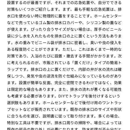
設置するのが最善ですが、それまでの応急処置や、自分でできる
対策もいくつかご紹介します。まず、最も手軽な応急処置は、排
水口を使わない時に物理的に蓋をすることです。ホームセンター
などで売っているゴム製の排水口カバーや、シリコン製の蓋など
が使えます。ぴったり合うサイズがない場合は、厚手のビニール
袋に少し水を入れたものを排水口の上に置くという方法もありま
す。水の重みでビニール袋が排水口に密着し、臭いや虫の侵入を
ある程度防ぐことができます。ただし、これはあくまで一時的な
対策であり、入浴のたびに設置・撤去する手間がかかります。次
に考えられるのが、市販されている「置くだけ」タイプの簡易ト
ラップです。排水口の上に置くだけで、内部の弁が水の流れは確
保しつつ、臭気や虫の逆流を防ぐ仕組みになっているものがあり
ます。設置が簡単な反面、完全に密閉できるわけではなく、効果
は限定的な場合もあります。また、排水の流れが悪くなる可能性
も考慮する必要があります。DIYでトラップを後付けするという
選択肢もあります。ホームセンターなどで後付け用のワントラッ
プセットなどが販売されています。既存の排水口のサイズや形状
に合うものを選び、説明書に従って取り付けます。多くの場合、
特別な工具は不要ですが、排水口周りの掃除や、場合によっては
既存の部品の取り外しが必要になります。防水処理が不十分だと