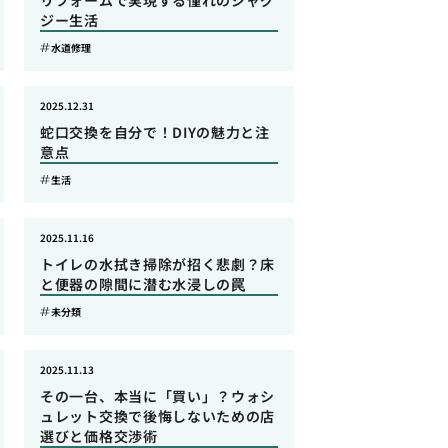
リフォームで実現する憧れのジャグ
ジー生活
水道修理
2025.12.31
蛇口交換を自分で！DIYの魅力と注
意点
生活
2025.11.16
トイレの水拭き掃除が招く悲劇？床
と便器の隙間に潜む水浸しの罠
未分類
2025.11.13
その一台、本当に「買い」？ウォシ
ュレット交換で後悔しないための店
選びと価格交渉術