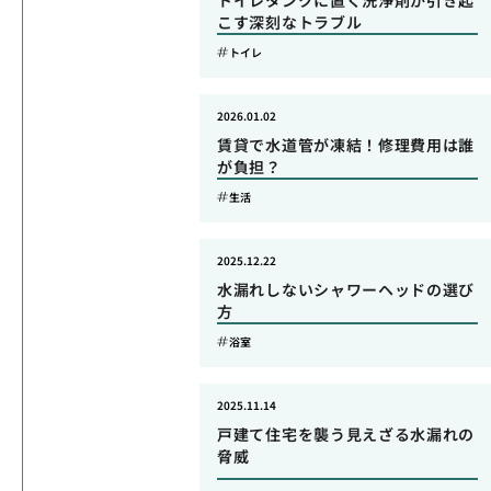
トイレタンクに置く洗浄剤が引き起
こす深刻なトラブル
トイレ
2026.01.02
賃貸で水道管が凍結！修理費用は誰
が負担？
生活
2025.12.22
水漏れしないシャワーヘッドの選び
方
浴室
2025.11.14
戸建て住宅を襲う見えざる水漏れの
脅威