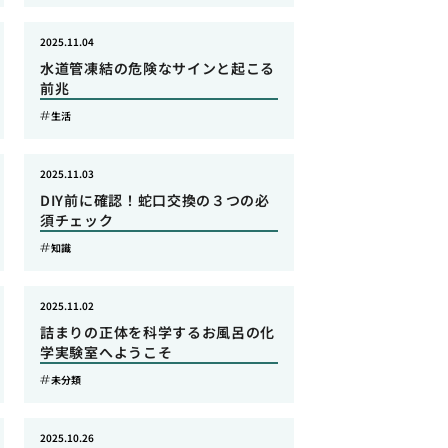
2025.11.04
水道管凍結の危険なサインと起こる
前兆
生活
2025.11.03
DIY前に確認！蛇口交換の３つの必
須チェック
知識
2025.11.02
詰まりの正体を科学するお風呂の化
学実験室へようこそ
未分類
2025.10.26