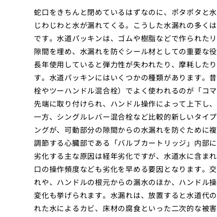
蛇口をきちんと閉めているはずなのに、ポタポタと水
じわじわと水が漏れてくる。こうした水漏れの多くは
です。水道パッキンは、ゴムや樹脂などで作られたリ
隙間を埋め、水漏れを防ぐシール材としての重要な役
長年使用していると弾力性が失われたり、摩耗したり
す。水道パッキンにはいくつかの種類があります。昔
栓やツーハンドル混合栓）でよく使われるのが「コマ
先端に取り付けられ、ハンドル操作によって上下し、
一方、シングルレバー混合栓など比較的新しいタイプ
ングが、可動部分の隙間からの水漏れを防ぐために複
調節する心臓部である「バルブカートリッジ」内部に
劣化する主な原因は経年劣化ですが、水道水に含まれ
口の操作頻度なども劣化を早める要因となります。交
れや、ハンドルの根元からの漏水のほか、ハンドル操
変化も挙げられます。水漏れは、放置すると水道代の
れた水によるカビ、床材の腐食といった二次的な被害