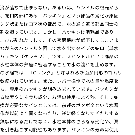
滴が落ちて止まらない。あるいは、ハンドルの根元から
、蛇口内部にある「パッキン」という部品の劣化が原因
ング状またはコマ状の部品で、水の通り道で部品同士の
割を担っています。しかし、パッキンは消耗品であり、
、ひび割れたりして、その密閉機能が低下してしまいま
ながらのハンドルを回して水を出すタイプの蛇口（単水
パッキン（ケレップ）」です。スピンドルという部品の
水栓本体の弁座に密着することで水の流れを止めます。
の水栓では、「Oリング」と呼ばれる断面が円形のゴムリ
数使われています。また、レバー操作で水の量や温度を
も、専用のパッキンが組み込まれています。パッキンが
る塩素やミネラル成分、お湯の使用による熱、そして蛇
換が必要なサインとしては、前述のポタポタという水漏
作が以前より固くなったり、逆に軽くなりすぎたりする
無駄になるだけでなく、水栓本体のさらなる劣化や、漏
を引き起こす可能性もあります。パッキンの寿命は使用