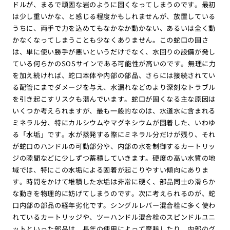
ドルが、まるで頑固な岩のように固くなってしまうのです。最初
は少し重いかな、と感じる程度かもしれませんが、放置している
うちに、両手で力を込めてもなかなか動かない、あるいは全く動
かなくなってしまうことも少なくありません。この蛇口の固さ
は、単に使い勝手が悪いというだけでなく、水回りの設備が発し
ている何らかのSOSサインである可能性が高いのです。無理に力
を加え続ければ、蛇口本体や内部の部品、さらには接続されてい
る配管にまでダメージを与え、水漏れなどのより深刻なトラブル
を引き起こすリスクも潜んでいます。蛇口が固くなる主な原因は
いくつか考えられますが、最も一般的なのは、水道水に含まれる
ミネラル分、特にカルシウムやマグネシウムが固着した、いわゆ
る「水垢」です。水が蒸発する際にミネラル分だけが残り、それ
が蛇口のハンドルの可動部分や、内部の水を制御するカートリッ
ジの隙間などに少しずつ蓄積していきます。硬度の高い水質の地
域では、特にこの水垢による固着が起こりやすい傾向にありま
す。時間をかけて堆積した水垢は非常に硬く、部品同士の滑らか
な動きを物理的に妨げてしまうのです。次に考えられるのが、蛇
口内部の部品の経年劣化です。シングルレバー混合栓に多く使わ
れているカートリッジや、ツーハンドル混合栓のスピンドルユニ
ットといった部品は、長年の使用によって摩耗したり、内部のグ