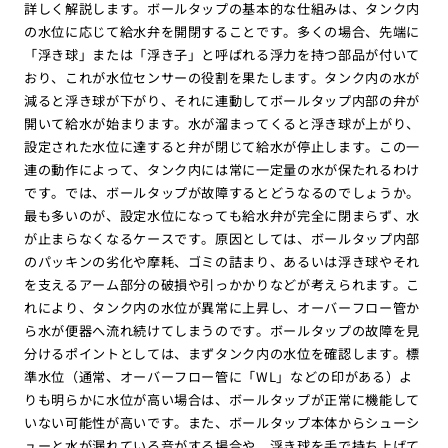
詳しく解説します。ボールタップの基本的な仕組みは、タンク内
の水位に応じて給水弁を開閉することです。多くの場合、先端に
「浮き球」または「浮き子」と呼ばれる浮力を持つ部品が付いて
おり、これが水位センサーの役割を果たします。タンク内の水が
減ると浮き球が下がり、それに連動してボールタップ内部の弁が
開いて給水が始まります。水が溜まってくると浮き球が上がり、
設定された水位に達すると弁が閉じて給水が停止します。この一
連の動作によって、タンク内には常に一定量の水が保たれるわけ
です。では、ボールタップが故障するとどうなるのでしょうか。
最も多いのが、設定水位になっても給水弁が完全に閉まらず、水
が止まらなくなるケースです。原因としては、ボールタップ内部
のパッキンの劣化や摩耗、ゴミの詰まり、あるいは浮き球やそれ
を支えるアーム部分の破損や引っかかりなどが考えられます。こ
れにより、タンク内の水位が異常に上昇し、オーバーフロー管か
ら水が便器へ流れ続けてしまうのです。ボールタップの故障を見
分けるポイントとしては、まずタンク内の水位を確認します。標
準水位（通常、オーバーフロー管に「WL」などの印がある）よ
りも明らかに水位が高い場合は、ボールタップが正常に機能して
いない可能性が高いです。また、ボールタップ本体からシューシ
ューと水が漏れている音がする場合や、浮き球を手で持ち上げて