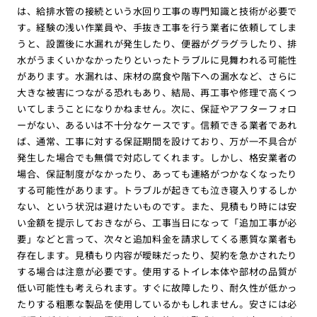
は、給排水管の接続という水回り工事の専門知識と技術が必要で
す。経験の浅い作業員や、手抜き工事を行う業者に依頼してしま
うと、設置後に水漏れが発生したり、便器がグラグラしたり、排
水がうまくいかなかったりといったトラブルに見舞われる可能性
があります。水漏れは、床材の腐食や階下への漏水など、さらに
大きな被害につながる恐れもあり、結局、再工事や修理で高くつ
いてしまうことになりかねません。次に、保証やアフターフォロ
ーがない、あるいは不十分なケースです。信頼できる業者であれ
ば、通常、工事に対する保証期間を設けており、万が一不具合が
発生した場合でも無償で対応してくれます。しかし、格安業者の
場合、保証制度がなかったり、あっても連絡がつかなくなったり
する可能性があります。トラブルが起きても泣き寝入りするしか
ない、という状況は避けたいものです。また、見積もり時には安
い金額を提示しておきながら、工事当日になって「追加工事が必
要」などと言って、次々と追加料金を請求してくる悪質な業者も
存在します。見積もり内容が曖昧だったり、契約を急かされたり
する場合は注意が必要です。使用するトイレ本体や部材の品質が
低い可能性も考えられます。すぐに故障したり、耐久性が低かっ
たりする粗悪な製品を使用しているかもしれません。安さには必