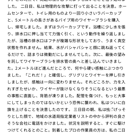
した。 二日目、私は物理的な攻撃に打って出ることを決意。ホー
ムセンターで、トイレ用のものより一回り小さいラバーカップ
と、5メートルの長さがあるパイプ用のワイヤーブラシを購入
し、帰宅しました。まずはラバーカップです。浴槽に少し水を張
り、排水口に押し当てて力強く引く、という動作を繰り返しまし
たが、浴槽の排水口はフチが複雑な形状をしており、うまく真空
状態を作れません。結果、水がバシャバシャと顔に跳ね返ってく
るだけで、詰まりは微動だにしませんでした。次に、最後の望み
を託してワイヤーブラシを排水管の奥へと差し込んでいきまし
た。2メートルほど進んだところで、何やら硬い感触にぶつかり
ました。「これだ！」と確信し、グリグリとワイヤーを押し引き
しましたが、感触は一向に変わりません。それどころか、力を入
れすぎたせいか、ワイヤーが抜けなくなりそうになるという最悪
の事態に直面し、背筋が凍りました。配管を傷つけ、もっと大事
にしてしまったのではないかという恐怖に襲われ、私はついに白
旗を上げることを決意したのです。 三日目の朝、私は憔ेंげっそ
りとした顔で、地域の水道局指定業者リストの中から評判の良さ
そうな会社に電話をかけました。状況を説明すると、すぐに駆け
つけてくれるとのこと。到着したプロの作業員の方は、私の二日