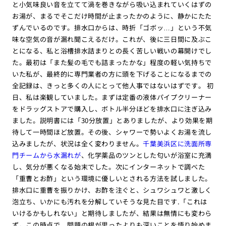
と小気味良い音を立てて渦を巻きながら吸い込まれていくはずの
お湯が、まるでそこだけ時間が止まったかのように、静かにたた
ずんでいるのです。排水口からは、時折「ゴボッ…」という不気
味な空気の音が漏れ聞こえるだけ。これが、後に三日間に及ぶこ
とになる、私と浴槽排水詰まりとの長く苦しい戦いの幕開けでし
た。最初は「また髪の毛でも詰まったかな」程度の軽い気持ちで
いた私が、最終的に専門業者の方に頭を下げることになるまでの
全記録は、きっと多くの人にとって他人事ではないはずです。 初
日、私は楽観していました。まずは定番の液体パイプクリーナー
をドラッグストアで購入し、ボトル半分ほどを排水口に注ぎ込み
ました。説明書には「30分放置」とありましたが、より効果を期
待して一時間ほど放置。その後、シャワーで勢いよくお湯を流し
込みましたが、状況は全く変わりません。
千葉美浜区に洗面所専
門チームから水漏れが
、化学薬品のツンとした匂いが浴室に充満
し、気分が悪くなる始末でした。次にインターネットで調べた
「重曹とお酢」という環境に優しいとされる方法を試しました。
排水口に重曹を振りかけ、お酢を注ぐと、シュワシュワと激しく
泡立ち、いかにも汚れを分解していそうな見た目です.「これは
いけるかもしれない」と期待しましたが、結果は無情にも変わら
ず。この時点で、問題の根が思ったよりも深いことを悟り始めま