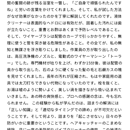
間の奮闘の跡が残る浴室を一瞥し、「ご自身で頑張られたんです
ね」と労いの言葉をかけてくれました。そして、私が試した方法
がなぜ効果がなかったのかを丁寧に解説してくれたのです。液体
クリーナーは表面的なヘドロには有効だが、固着した汚れには歯
が立たないこと。重曹とお酢はあくまで予防レベルであること。
そして、ワイヤーブラシは配管のカーブで引っかかりやすく、無
理に使うと管を突き破る危険性があること。その全てが、私の無
知と無謀さを浮き彫りにしました。作業員の方が取り出したの
は、高圧洗浄機のノズルと、電動式のワイヤーマシーン「トーラ
ー」でした。専門機材が唸りを上げ、わずか15分後、彼は配管の
奥から取り出した、石のように硬くなった髪の毛と石鹸カスの塊
を見せてくれました。長年の汚れが圧縮され、もはや家庭用の道
具では太刀打ちできない代物になっていたのです。栓を抜くと、
お湯は嘘のように勢いよく、美しい渦を描きながら吸い込まれて
いきました。あの時の爽快感と、プロへの感謝の念は、今も忘れ
られません。 この経験から私が学んだのは、詰まりの解消には
「正しい知識」と「適切なタイミングでの諦め」が不可欠だとい
うことです。そして何より、詰まりを「起こさせない」日々の予
防がいかに重要かということです。ヘアキャッチャーのこまめな
掃除、月に一度の予防的なパイプクリーナーの使用。この地道な