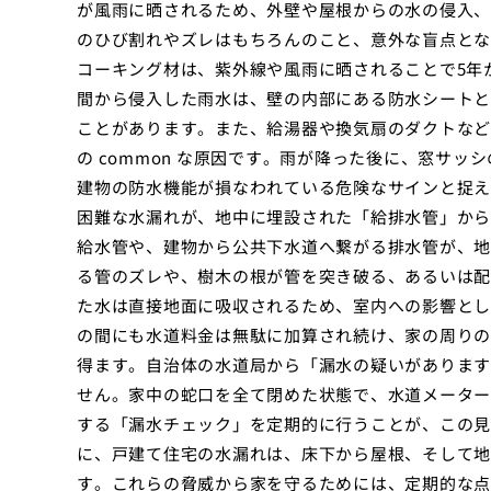
が風雨に晒されるため、外壁や屋根からの水の侵入、
のひび割れやズレはもちろんのこと、意外な盲点とな
コーキング材は、紫外線や風雨に晒されることで5年
間から侵入した雨水は、壁の内部にある防水シートと
ことがあります。また、給湯器や換気扇のダクトなど
の common な原因です。雨が降った後に、窓サ
建物の防水機能が損なわれている危険なサインと捉え
困難な水漏れが、地中に埋設された「給排水管」から
給水管や、建物から公共下水道へ繋がる排水管が、地
る管のズレや、樹木の根が管を突き破る、あるいは配
た水は直接地面に吸収されるため、室内への影響とし
の間にも水道料金は無駄に加算され続け、家の周りの
得ます。自治体の水道局から「漏水の疑いがあります
せん。家中の蛇口を全て閉めた状態で、水道メーター
する「漏水チェック」を定期的に行うことが、この見
に、戸建て住宅の水漏れは、床下から屋根、そして地
す。これらの脅威から家を守るためには、定期的な点