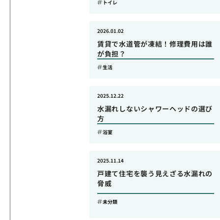
トイレ
2026.01.02
賃貸で水道管が凍結！修理費用は誰
が負担？
生活
2025.12.22
水漏れしないシャワーヘッドの選び
方
浴室
2025.11.14
戸建て住宅を襲う見えざる水漏れの
脅威
未分類