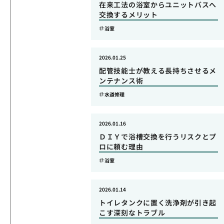
在来工法の浴室からユニットバスへ
交換するメリット
浴室
2026.01.25
配管技能士が教える長持ちさせるメ
ンテナンス術
水道修理
2026.01.16
ＤＩＹで浴槽交換を行うリスクとプ
ロに頼む理由
浴室
2026.01.14
トイレタンクに置く洗浄剤が引き起
こす深刻なトラブル