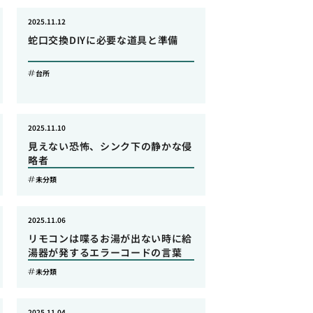
2025.11.12
蛇口交換DIYに必要な道具と準備
台所
2025.11.10
見えない恐怖、シンク下の静かな侵
略者
未分類
2025.11.06
リモコンは喋るお湯が出ない時に給
湯器が発するエラーコードの言葉
未分類
2025.11.04