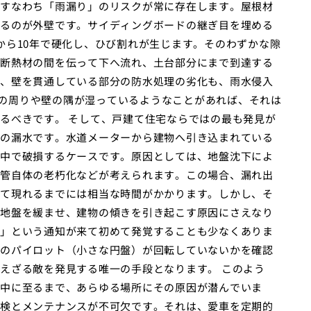
すなわち「雨漏り」のリスクが常に存在します。屋根材
るのが外壁です。サイディングボードの継ぎ目を埋める
から10年で硬化し、ひび割れが生じます。そのわずかな隙
断熱材の間を伝って下へ流れ、土台部分にまで到達する
、壁を貫通している部分の防水処理の劣化も、雨水侵入
ッシの周りや壁の隅が湿っているようなことがあれば、それは
るべきです。 そして、戸建て住宅ならではの最も発見が
の漏水です。水道メーターから建物へ引き込まれている
中で破損するケースです。原因としては、地盤沈下によ
管自体の老朽化などが考えられます。この場合、漏れ出
て現れるまでには相当な時間がかかります。しかし、そ
地盤を緩ませ、建物の傾きを引き起こす原因にさえなり
」という通知が来て初めて発覚することも少なくありま
のパイロット（小さな円盤）が回転していないかを確認
えざる敵を発見する唯一の手段となります。 このよう
中に至るまで、あらゆる場所にその原因が潜んでいま
検とメンテナンスが不可欠です。それは、愛車を定期的