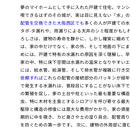
夢のマイホームとして手に入れた戸建て住宅。マンシ
喫できるはずのその城が、実は目に見えない「水」の
配管を交換できた大阪西区でも
多くの人が戸建ての水
タポ-タ漏れや、雨漏りによる天井のシミ程度かもし
ろしさは、建物の寿命を静かに、しかし確実に縮めて
は、家の中だけでなく、家の外、そして地面の下にま
めには、戸建て特有の水漏れの原因を深く理解し、早
家の中、特に床下空間は水漏れの温床となりやすいエ
には、給水管、給湯管、そして排水管が複雑に行き交
依頼すれば
これらの配管の接続部分のパッキンが経年
で発生する水漏れは、普段目にすることがない床下で
の繁殖を促し、家の土台や柱といった最も重要な構造
虫、特に木材を主食とするシロアリを呼び寄せる最大
駆除と構造の修復には莫大な費用がかかり、家の資産
期的に中を覗き、カビ臭さや土の湿り具合、配管周り
を防ぐための第一歩です。 次に、建物の外周部に潜