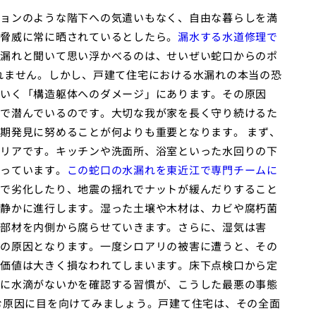
ョンのような階下への気遣いもなく、自由な暮らしを満
脅威に常に晒されているとしたら。
漏水する水道修理で
漏れと聞いて思い浮かべるのは、せいぜい蛇口からのポ
れません。しかし、戸建て住宅における水漏れの本当の恐
いく「構造躯体へのダメージ」にあります。その原因
で潜んでいるのです。大切な我が家を長く守り続けるた
期発見に努めることが何よりも重要となります。 まず、
リアです。キッチンや洗面所、浴室といった水回りの下
っています。
この蛇口の水漏れを東近江で専門チームに
で劣化したり、地震の揺れでナットが緩んだりすること
静かに進行します。湿った土壌や木材は、カビや腐朽菌
部材を内側から腐らせていきます。さらに、湿気は害
の原因となります。一度シロアリの被害に遭うと、その
価値は大きく損なわれてしまいます。床下点検口から定
に水滴がないかを確認する習慣が、こうした最悪の事態
む原因に目を向けてみましょう。戸建て住宅は、その全面