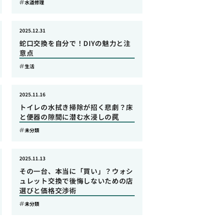
水道修理
2025.12.31
蛇口交換を自分で！DIYの魅力と注
意点
生活
2025.11.16
トイレの水拭き掃除が招く悲劇？床
と便器の隙間に潜む水浸しの罠
未分類
2025.11.13
その一台、本当に「買い」？ウォシ
ュレット交換で後悔しないための店
選びと価格交渉術
未分類