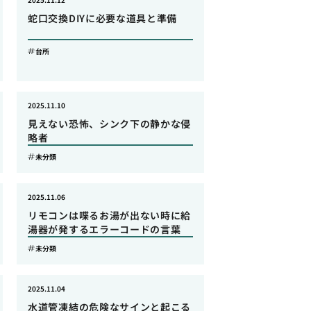
蛇口交換DIYに必要な道具と準備
台所
2025.11.10
見えない恐怖、シンク下の静かな侵
略者
未分類
2025.11.06
リモコンは喋るお湯が出ない時に給
湯器が発するエラーコードの言葉
未分類
2025.11.04
水道管凍結の危険なサインと起こる