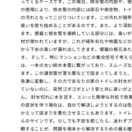
ってくるケースです。この場合、排水管の内部や、便
の使用により、排水管の内部には尿石や排泄物、トイ
の汚れとなってこびりついています。この汚れが限界
臭いを放ち始めることがあるのです。また、より深刻
ます。便器と排水管を接続している部分には、臭いが
材が使われていますが、これが経年劣化や地震などの
から下水の臭いが漏れ出してきます。便器の根元あた
す。 そして、特にマンションなどの集合住宅で考え
は、一本の太い排水本管に繋がっており、スムーズな
ます。この通気管が落ち葉などで詰まってしまうと、
急激に変動し、その力であなたの家のトイレの封水が
ていないのに、突然ゴボゴボという音と共に臭いが上
ん。 封水切れに水を足す、といった簡単な対処で改
の症状を伴う場合は、自分で解決しようとするのは危
かえって詰まりを悪化させることもあります。トイレ
ルのサインです。少しでも不安を感じたら、迷わずプ
頼することが、問題を根本から解決するための最も確