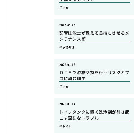
浴室
2026.01.25
配管技能士が教える長持ちさせるメ
ンテナンス術
水道修理
2026.01.16
ＤＩＹで浴槽交換を行うリスクとプ
ロに頼む理由
浴室
2026.01.14
トイレタンクに置く洗浄剤が引き起
こす深刻なトラブル
トイレ