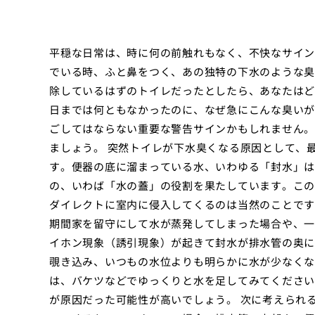
平穏な日常は、時に何の前触れもなく、不快なサイン
でいる時、ふと鼻をつく、あの独特の下水のような臭
除しているはずのトイレだったとしたら、あなたはど
日までは何ともなかったのに、なぜ急にこんな臭いが
ごしてはならない重要な警告サインかもしれません。
ましょう。 突然トイレが下水臭くなる原因として、
す。便器の底に溜まっている水、いわゆる「封水」は
の、いわば「水の蓋」の役割を果たしています。この
ダイレクトに室内に侵入してくるのは当然のことです
期間家を留守にして水が蒸発してしまった場合や、一
イホン現象（誘引現象）が起きて封水が排水管の奥に
覗き込み、いつもの水位よりも明らかに水が少なくな
は、バケツなどでゆっくりと水を足してみてください
が原因だった可能性が高いでしょう。 次に考えられ