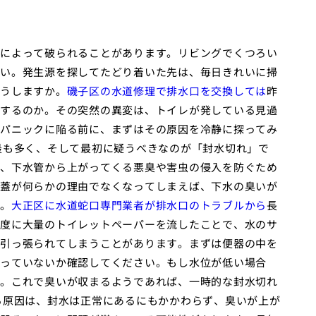
によって破られることがあります。リビングでくつろい
い。発生源を探してたどり着いた先は、毎日きれいに掃
うしますか。
磯子区の水道修理で排水口を交換しては
昨
するのか。その突然の異変は、トイレが発している見過
パニックに陥る前に、まずはその原因を冷静に探ってみ
最も多く、そして最初に疑うべきなのが「封水切れ」で
、下水管から上がってくる悪臭や害虫の侵入を防ぐため
蓋が何らかの理由でなくなってしまえば、下水の臭いが
。
大正区に水道蛇口専門業者が排水口のトラブルから
長
度に大量のトイレットペーパーを流したことで、水のサ
引っ張られてしまうことがあります。まずは便器の中を
っていないか確認してください。もし水位が低い場合
。これで臭いが収まるようであれば、一時的な封水切れ
る原因は、封水は正常にあるにもかかわらず、臭いが上が