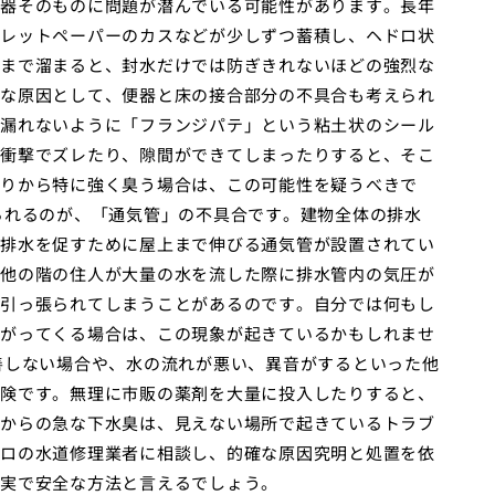
器そのものに問題が潜んでいる可能性があります。長年
レットペーパーのカスなどが少しずつ蓄積し、ヘドロ状
まで溜まると、封水だけでは防ぎきれないほどの強烈な
な原因として、便器と床の接合部分の不具合も考えられ
漏れないように「フランジパテ」という粘土状のシール
衝撃でズレたり、隙間ができてしまったりすると、そこ
りから特に強く臭う場合は、この可能性を疑うべきで
られるのが、「通気管」の不具合です。建物全体の排水
排水を促すために屋上まで伸びる通気管が設置されてい
他の階の住人が大量の水を流した際に排水管内の気圧が
引っ張られてしまうことがあるのです。自分では何もし
がってくる場合は、この現象が起きているかもしれませ
善しない場合や、水の流れが悪い、異音がするといった他
険です。無理に市販の薬剤を大量に投入したりすると、
からの急な下水臭は、見えない場所で起きているトラブ
ロの水道修理業者に相談し、的確な原因究明と処置を依
実で安全な方法と言えるでしょう。