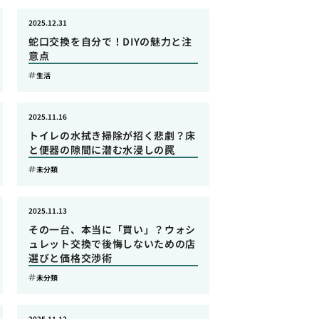
2025.12.31
蛇口交換を自分で！DIYの魅力と注
意点
生活
2025.11.16
トイレの水拭き掃除が招く悲劇？床
と便器の隙間に潜む水浸しの罠
未分類
2025.11.13
その一台、本当に「買い」？ウォシ
ュレット交換で後悔しないための店
選びと価格交渉術
未分類
2025.11.12