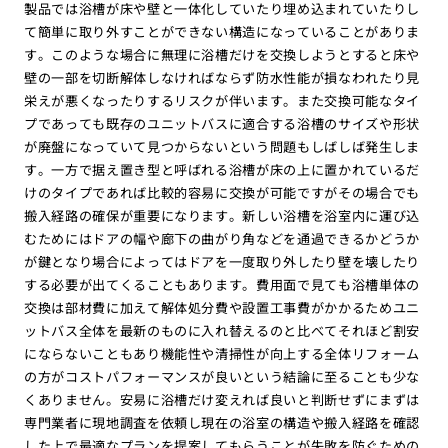
製品では浴槽が床や壁と一体化していたり埋め込まれていたりし
て簡単に取り外すことができない構造になっていることがありま
す。このような場合に無理に浴槽だけを交換しようとすると床や
壁の一部を切断解体しなければならず防水性能が損なわれたり見
栄えが悪くなったりするリスクが伴います。また交換可能なタイ
プであっても既存のユニットバスに適合する浴槽のサイズや形状
が廃盤になっていて見つからないという問題もしばしば発生しま
す。一方で据え置き型と呼ばれる浴槽が床の上に置かれているだ
けのタイプであれば比較的容易に交換が可能ですがその場合でも
搬入経路の確保が重要になります。新しい浴槽を浴室内に運び込
むためにはドアの幅や廊下の曲がり角などを通過できるかどうか
が鍵となり場合によってはドアを一度取り外したり壁を壊したり
する必要が出てくることもあります。費用面で見ても浴槽単体の
交換は部材費に加えて解体処分費や設置工事費がかかるためユニ
ットバス全体を最新のものに入れ替えるのと比べてそれほど割安
にならないこともあり機能性や清掃性が向上する全体リフォーム
の方がコストパフォーマンスが良いという結論に至ることも少な
くありません。安易に浴槽だけ変えれば良いと判断せずにまずは
専門業者に現地調査を依頼し現在の浴室の構造や搬入経路を確認
した上で最適なプランを提案してもらうことが失敗を防ぐための