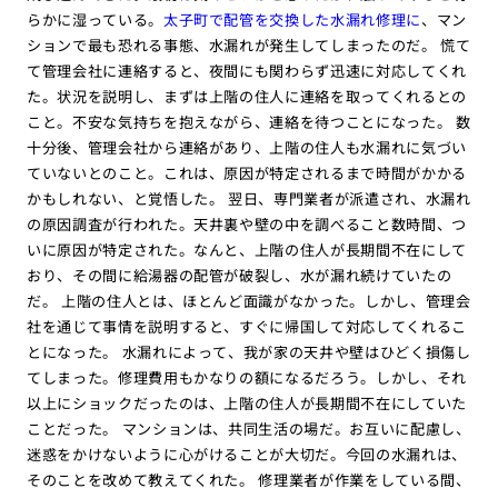
らかに湿っている。
太子町で配管を交換した水漏れ修理に
、マン
ションで最も恐れる事態、水漏れが発生してしまったのだ。 慌て
て管理会社に連絡すると、夜間にも関わらず迅速に対応してくれ
た。状況を説明し、まずは上階の住人に連絡を取ってくれるとの
こと。不安な気持ちを抱えながら、連絡を待つことになった。 数
十分後、管理会社から連絡があり、上階の住人も水漏れに気づい
ていないとのこと。これは、原因が特定されるまで時間がかかる
かもしれない、と覚悟した。 翌日、専門業者が派遣され、水漏れ
の原因調査が行われた。天井裏や壁の中を調べること数時間、つ
いに原因が特定された。なんと、上階の住人が長期間不在にして
おり、その間に給湯器の配管が破裂し、水が漏れ続けていたの
だ。 上階の住人とは、ほとんど面識がなかった。しかし、管理会
社を通じて事情を説明すると、すぐに帰国して対応してくれるこ
とになった。 水漏れによって、我が家の天井や壁はひどく損傷し
てしまった。修理費用もかなりの額になるだろう。しかし、それ
以上にショックだったのは、上階の住人が長期間不在にしていた
ことだった。 マンションは、共同生活の場だ。お互いに配慮し、
迷惑をかけないように心がけることが大切だ。今回の水漏れは、
そのことを改めて教えてくれた。 修理業者が作業をしている間、