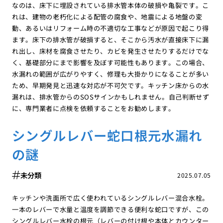
なのは、床下に埋設されている排水管本体の破損や亀裂です。こ
れは、建物の老朽化による配管の腐食や、地震による地盤の変
動、あるいはリフォーム時の不適切な工事などが原因で起こり得
ます。床下の排水管が破損すると、そこから汚水が直接床下に漏
れ出し、床材を腐食させたり、カビを発生させたりするだけでな
く、基礎部分にまで影響を及ぼす可能性もあります。この場合、
水漏れの範囲が広がりやすく、修理も大掛かりになることが多い
ため、早期発見と迅速な対応が不可欠です。キッチン床からの水
漏れは、排水管からのSOSサインかもしれません。自己判断せず
に、専門業者に点検を依頼することをお勧めします。
シングルレバー蛇口根元水漏れ
の謎
未分類
2025.07.05
キッチンや洗面所で広く使われているシングルレバー混合水栓。
一本のレバーで水量と温度を調節できる便利な蛇口ですが、この
シングルレバー水栓の根元（レバーの付け根や本体とカウンター