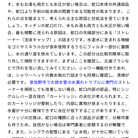
す。水もお湯も両方とも水圧が低い場合は、蛇口本体の共通部品
や、蛇口より手前の給水側の問題である可能性が高まります。 こ
れらの点を踏まえて、考えられる主な原因と対処法を見ていきま
しょう。
キッチンの蛇口だけ、水もお湯も両方とも水圧が弱い場
合、最も頻繁に見られる原因は、蛇口の先端部分にある「ストレ
ーナー（泡沫キャップ）」の詰まりです。水道水に含まれる微細
なゴミやミネラル分が長年使用するうちにフィルター部分に蓄積
し、水の通り道を狭めてしまいます。この部分は比較的簡単に取
り外して掃除できますので、まずはここを確認し、古歯ブラシな
どで汚れを洗い流してみてください。シャワー機能付きであれ
ば、シャワーヘッドの散水板の穴詰まりも同様に確認し、清掃が
必要です。
泉佐野市での排水管の水漏れトラブルに専門の
ストレ
ーナーを掃除しても改善しない場合、蛇口内部の部品、特にシン
グルレバー混合栓の「カートリッジ」の劣化が考えられます。こ
のカートリッジが摩耗したり、内部に異物が挟まったりすると、
水量が十分に確保できずに水圧が低下することがあります。カー
トリッジの交換は、蛇口の種類に合った部品が必要で、分解作業
も伴うため、自信がない場合は専門業者に依頼するのが無難で
す。また、シンク下の配管にある「止水栓」が十分に開いていな