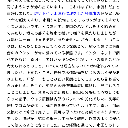
軽く考えて拭き取ったのですが、しばらくして見てみると、また
同じように水が滲み出ています。「これはまずい、水漏れだ」と
直感しました。
軽いトイレ水漏れ修理をした多摩市の
我が家は築
15年を超えており、水回りの設備もそろそろガタがきてもおかし
くない頃合いです。とりあえず、蛇口のハンドルを固く締め直し
てみたり、根元の部分を雑巾で拭いて様子を見たりしましたが、
水漏れは一向に止まる気配がありません。ポタ、ポタ、というよ
りは、じんわりと滲み出てくるような感じで、放っておけば洗面
台のカウンターが常に濡れている状態です。インターネットで調
べてみると、原因としてはパッキンの劣化やナットの緩みなどが
考えられるとのこと。DIYでの修理方法もいくつか紹介されてい
ましたが、正直なところ、自分で水道設備をいじるのは不安があ
りました。万が一、もっとひどい状態にしてしまったら目も当て
られません。そこで、近所の水道修理業者に連絡し、見てもらう
ことにしました。業者の方が到着し、蛇口を分解して点検しても
らった結果、やはり原因は内部のパッキンの劣化でした。長年の
使用でゴムが硬化し、弾力性を失っていたようです。幸い、部品
交換だけで修理は完了し、費用も思ったほど高額ではありません
でした。修理後、蛇口の根元はすっかり乾き、以前のように安心
して使えるようになりました。この経験を通じて、水回りのトラ