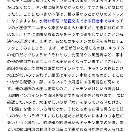
せんか？以前は勢いよく出ていたはずの水が、ちょろちょろとし
か出なくなり、洗い物に時間がかかったり、すすぎ残しが気にな
ったり。こうした小さな不便は、積み重なるとかなりのストレス
になりますよね。
水漏れ修理で配管交換できる日進市では
キッチ
ンの水圧低下には様々な原因が考えられますが、闇雲に悩むので
はなく、どこに問題があるのかを一つずつ確認していくことが解
決への近道です。まずは、あなたのキッチンの状況を冷静にチェ
ックしてみましょう。 まず、水圧が低いと感じるのは、キッチン
の蛇口だけでしょうか？それとも、洗面所やお風呂場など、家中
の他の蛇口でも同じように水圧が弱くなっていますか？これが、
原因を探る上で最初の重要なポイントです。キッチンの蛇口だけ
水圧が低いのであれば、原因はキッチン水栓そのものか、そこに
つながる配管の一部、あるいはその周辺にある可能性が高いで
す。他の場所の水圧は正常なのに、キッチンだけという場合は、
比較的ピンポイントで原因を特定できる可能性があります。 次に
確認したいのは、水圧が低いのが「水」を使っている時だけか、
「お湯」を使っている時だけか、それとも水もお湯も両方とも弱
いのか、という点です。もしお湯だけが明らかに水よりも水圧が
低いという場合は、給湯器や給湯器からキッチンまでの配管、あ
るいは蛇口内部のお湯側の部品に問題がある可能性が考えられま