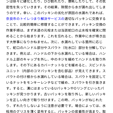
ンは徐々に硬化したり、ひび割れたり、摩耗したりして、その気
密性を失っていきます。その結果、隙間から水が漏れ出してしま
うのです。幸い、このパッキンの劣化が原因の水漏れであれば、
奈良市のトイレつまり解決サービスの
適切なパッキンに交換する
ことで、比較的簡単に修理することができます。パッキン交換の
作業手順は、まず水道の元栓または当該蛇口の止水栓を確実に閉
めることから始まります。これを忘れると、作業中に水が噴き出
す大惨事になりかねません。次に、水漏れしている箇所に応じ
て、蛇口のハンドル部分やスパウト（吐水口）部分を分解してい
きます。例えば、ハンドルの下から水漏れしている場合は、ハン
ドル上部のキャップを外し、中のネジを緩めてハンドルを取り外
します。その下にあるカバーナットなどを緩めると、スピンドル
ユニット（内部のコマパッキンを含む部品）が見えてきます。ス
パウトの付け根から水漏れしている場合は、スパウトを固定して
いるナットをモンキーレンチなどで緩め、スパウトを引き抜きま
す。すると、溝にはまっているUパッキンやOリングといったパ
ッキンが見つかります。古いパッキンを取り外し、新しいパッキ
ンを正しい向きで取り付けます。この時、パッキンがねじれた
り、ずれたりしないように注意が必要です。場合によっては、水
栓用のグリスを薄く塗布すると、パッキンの密着性が高まり、取