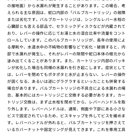
の接地面）から水漏れが発生することがあります。この場合、考
えられる主な原因は、蛇口内部の「バルブカートリッジ」の故障
または劣化です。バルブカートリッジは、シングルレバー水栓の
心臓部とも言える部品で、セラミックディスクなどが内蔵されて
おり、レバーの操作に応じてお湯と水の混合比率や流量をコント
ロールしています。このバルブカートリッジが、長年の使用によ
る摩耗や、水道水中の不純物の影響などで劣化・破損すると、内
部で水漏れが発生し、それがレバーの隙間や蛇口本体の根元から
滲み出てくることがあります。また、カートリッジ内部のパッキ
ンが劣化した場合も同様の水漏れを引き起こします。症状として
は、レバーを閉めてもポタポタと水が止まらない、レバーの操作
が固くなる、あるいは逆にグラグラするといったことも併発する
場合があります。バルブカートリッジの不具合による水漏れの場
合、基本的にはカートリッジごと交換する必要があります。カー
トリッジ交換は、まず止水栓を閉めてから、レバーハンドルを取
り外します。レバーハンドルは、通常、側面や下部にある小さな
ビスで固定されているため、ビスキャップを外してビスを緩めま
す。レバーハンドルが外れると、バルブカートリッジを押さえて
いるカバーナットや固定リングが見えてきます。これを専用工具