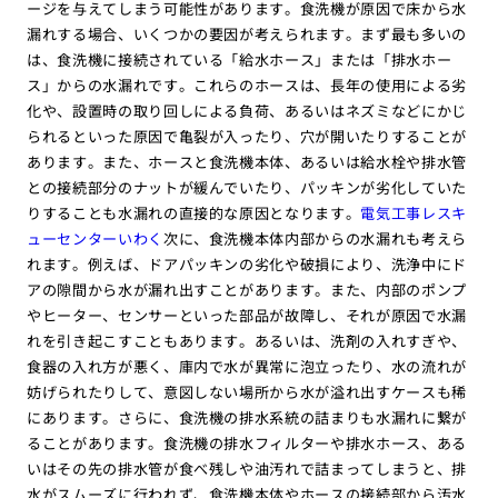
ージを与えてしまう可能性があります。食洗機が原因で床から水
漏れする場合、いくつかの要因が考えられます。まず最も多いの
は、食洗機に接続されている「給水ホース」または「排水ホー
ス」からの水漏れです。これらのホースは、長年の使用による劣
化や、設置時の取り回しによる負荷、あるいはネズミなどにかじ
られるといった原因で亀裂が入ったり、穴が開いたりすることが
あります。また、ホースと食洗機本体、あるいは給水栓や排水管
との接続部分のナットが緩んでいたり、パッキンが劣化していた
りすることも水漏れの直接的な原因となります。
電気工事レスキ
ューセンターいわく
次に、食洗機本体内部からの水漏れも考えら
れます。例えば、ドアパッキンの劣化や破損により、洗浄中にド
アの隙間から水が漏れ出すことがあります。また、内部のポンプ
やヒーター、センサーといった部品が故障し、それが原因で水漏
れを引き起こすこともあります。あるいは、洗剤の入れすぎや、
食器の入れ方が悪く、庫内で水が異常に泡立ったり、水の流れが
妨げられたりして、意図しない場所から水が溢れ出すケースも稀
にあります。さらに、食洗機の排水系統の詰まりも水漏れに繋が
ることがあります。食洗機の排水フィルターや排水ホース、ある
いはその先の排水管が食べ残しや油汚れで詰まってしまうと、排
水がスムーズに行われず、食洗機本体やホースの接続部から汚水