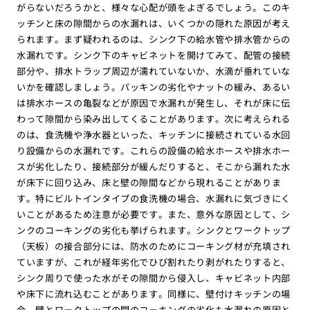
がらないだろうかと、様々な心配が頭をよぎるでしょう。このキ
ッチンと床の隙間からの水漏れは、いくつかの隠れた原因が考え
られます。まず疑われるのは、シンク下の給水管や排水管からの
水漏れです。シンク下のキャビネットを開けてみて、配管の接続
部分や、排水トラップ周辺が濡れていないか、水滴が垂れていな
いかを確認しましょう。パッキンの劣化やナットの緩み、あるい
は排水ホースの亀裂などが原因で水漏れが発生し、それが床に伝
わって隙間から染み出してくることがあります。次に考えられる
のは、食洗機や浄水器といった、キッチンに接続されている水回
り設備からの水漏れです。これらの設備の給水ホースや排水ホー
スが劣化したり、接続部分が緩んだりすると、そこから漏れた水
が床下に回り込み、床と壁の隙間などから現れることがありま
す。特にビルトインタイプの食洗機の場合、水漏れに気づきにく
いことがあるため注意が必要です。また、意外な原因として、シ
ンクのコーキングの劣化も挙げられます。シンクとワークトップ
（天板）の接合部分には、防水のためにコーキング材が充填され
ていますが、これが経年劣化でひび割れたり剥がれたりすると、
シンク周りで使った水がその隙間から侵入し、キャビネット内部
や床下に流れ込むことがあります。同様に、壁付けキッチンの場
合、壁とワークトップの間のコーキングの劣化も水漏れの原因と