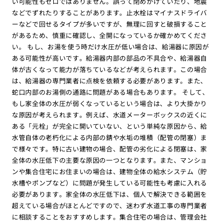
い可能性もゼロではありません。誤って閉めかけていたり、地震
などでずれたりすることがあります。止水栓はマイナスドライバ
ーなどで回せるタイプが多いですが、無理に回すと破損すること
があるため、慎重に確認し、全開になっているか確かめてくださ
い。 もし、お湯を使う時だけ水圧が低い場合は、給湯器に原因が
ある可能性が高いです。給湯器内部の部品の不具合や、給湯器自
体が古くなって能力が落ちているなどが考えられます。この場合
は、給湯器の専門業者に点検を依頼する必要があります。また、
蛇口内部のお湯側の通路に問題がある場合もあります。 そして、
もし家全体の水圧が弱くなっているという場合は、より大掛かり
な原因が考えられます。例えば、水道メーターボックスの近くに
ある「元栓」が完全に開いていない、という単純な原因から、給
水管自体の老朽化による内部の錆や水垢の堆積（配管の閉塞）ま
で様々です。特に古い建物の場合、配管の劣化による閉塞は、家
全体の水圧低下の主要な原因の一つとなります。また、マンショ
ンや集合住宅にお住まいの場合は、建物全体の給水システム（貯
水槽やポンプなど）に問題が発生している可能性も考慮に入れる
必要があります。家全体の水圧低下は、個人で解決できる範囲を
超えている場合がほとんどですので、迷わず水道工事の専門業者
に相談することをおすすめします。集合住宅の場合は、管理会社