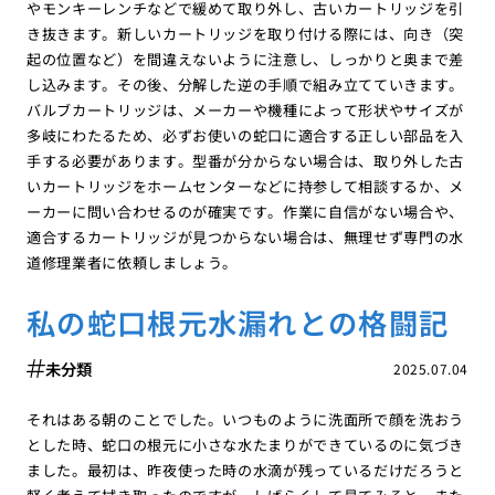
やモンキーレンチなどで緩めて取り外し、古いカートリッジを引
き抜きます。新しいカートリッジを取り付ける際には、向き（突
起の位置など）を間違えないように注意し、しっかりと奥まで差
し込みます。その後、分解した逆の手順で組み立てていきます。
バルブカートリッジは、メーカーや機種によって形状やサイズが
多岐にわたるため、必ずお使いの蛇口に適合する正しい部品を入
手する必要があります。型番が分からない場合は、取り外した古
いカートリッジをホームセンターなどに持参して相談するか、メ
ーカーに問い合わせるのが確実です。作業に自信がない場合や、
適合するカートリッジが見つからない場合は、無理せず専門の水
道修理業者に依頼しましょう。
私の蛇口根元水漏れとの格闘記
未分類
2025.07.04
それはある朝のことでした。いつものように洗面所で顔を洗おう
とした時、蛇口の根元に小さな水たまりができているのに気づき
ました。最初は、昨夜使った時の水滴が残っているだけだろうと