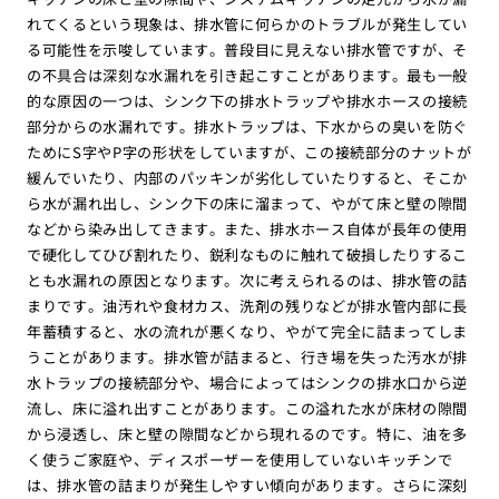
れてくるという現象は、排水管に何らかのトラブルが発生してい
る可能性を示唆しています。普段目に見えない排水管ですが、そ
の不具合は深刻な水漏れを引き起こすことがあります。最も一般
的な原因の一つは、シンク下の排水トラップや排水ホースの接続
部分からの水漏れです。排水トラップは、下水からの臭いを防ぐ
ためにS字やP字の形状をしていますが、この接続部分のナットが
緩んでいたり、内部のパッキンが劣化していたりすると、そこか
ら水が漏れ出し、シンク下の床に溜まって、やがて床と壁の隙間
などから染み出してきます。また、排水ホース自体が長年の使用
で硬化してひび割れたり、鋭利なものに触れて破損したりするこ
とも水漏れの原因となります。次に考えられるのは、排水管の詰
まりです。油汚れや食材カス、洗剤の残りなどが排水管内部に長
年蓄積すると、水の流れが悪くなり、やがて完全に詰まってしま
うことがあります。排水管が詰まると、行き場を失った汚水が排
水トラップの接続部分や、場合によってはシンクの排水口から逆
流し、床に溢れ出すことがあります。この溢れた水が床材の隙間
から浸透し、床と壁の隙間などから現れるのです。特に、油を多
く使うご家庭や、ディスポーザーを使用していないキッチンで
は、排水管の詰まりが発生しやすい傾向があります。さらに深刻